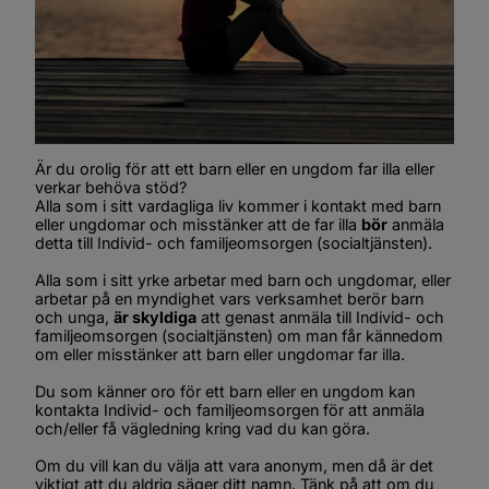
Är du orolig för att ett barn eller en ungdom far illa eller 
verkar behöva stöd?
Alla som i sitt vardagliga liv kommer i kontakt med barn 
eller ungdomar och misstänker att de far illa 
bör
 anmäla 
detta till Individ- och familjeomsorgen (socialtjänsten).
Alla som i sitt yrke arbetar med barn och ungdomar, eller 
arbetar på en myndighet vars verksamhet berör barn 
och unga, 
är skyldiga
 att genast anmäla till Individ- och 
familjeomsorgen (socialtjänsten) om man får kännedom 
om eller misstänker att barn eller ungdomar far illa.
Du som känner oro för ett barn eller en ungdom kan 
kontakta Individ- och familjeomsorgen för att anmäla 
och/eller få vägledning kring vad du kan göra.
Om du vill kan du välja att vara anonym, men då är det 
viktigt att du aldrig säger ditt namn. Tänk på att om du 