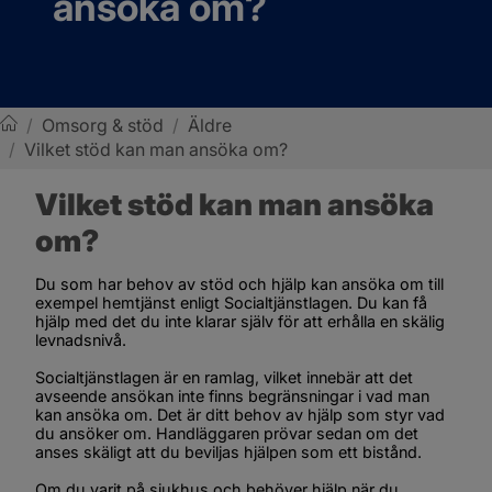
ansöka om?
/
Omsorg & stöd
/
Äldre
/
Vilket stöd kan man ansöka om?
Sotenäs kommun
Vilket stöd kan man ansöka 
om?
Du som har behov av stöd och hjälp kan ansöka om till 
exempel hemtjänst enligt Socialtjänstlagen. Du kan få 
hjälp med det du inte klarar själv för att erhålla en skälig 
levnadsnivå.
Socialtjänstlagen är en ramlag, vilket innebär att det 
avseende ansökan inte finns begränsningar i vad man 
kan ansöka om. Det är ditt behov av hjälp som styr vad 
du ansöker om. Handläggaren prövar sedan om det 
anses skäligt att du beviljas hjälpen som ett bistånd.
Om du varit på sjukhus och behöver hjälp när du 