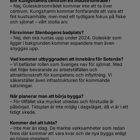
Blir Kungshamns centrum ett industriområde?
– Nej, Guleskärsområdet kommer inte att ta över 
centrum. Kungshamn kommer fortfarande att vara ett 
fint kustsamhälle, men med ett tydligare fokus på fiske 
och sjömat – vårt stolta arv.
Försvinner Stenbogens badplats?
– Nej, den ska rustas upp under 2024. Guleskär som 
ligger i bakgrunden kommer expandera men även 
snyggas upp.
Vad kommer utbyggnaden att innebära för Sotenäs?
– Vi befäster rollen som Sveriges nav för sjömat. Med 
det följer bevarande av arbetstillfällen och 
attraktionskraft för kompetens och inflyttning. Vi 
säkerställer även infrastrukturen för kommande 
satsningar.
När planerar man att börja bygga?
– För tillfället ska mycket utredas och förstudie är 
påbörjad. Tidsplan är inte möjlig i dagsläget, då vi är i ett 
tidigt skede.
Kommer det att lukta?
– Inte mer än idag. De marina verksamheter som redan 
finns där kommer att vara kvar och de nya byggs enligt 
en högre standard.