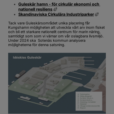
Guleskär hamn - för cirkulär ekonomi och 
Länk till annan webbplats, öppn
nationell resiliens
Länk til
Skandinaviska Cirkulära Industriparker
Tack vare Guleskärsområdet unika placering får 
Kungshamn möjligheten att utveckla vårt arv inom fisket 
och bli ett starkare nationellt centrum för marin näring, 
samtidigt som som vi värnar om vår oslagbara livsmiljö. 
Under 2024 ska  Sotenäs kommun analysera 
möjligheterna för denna satsning.