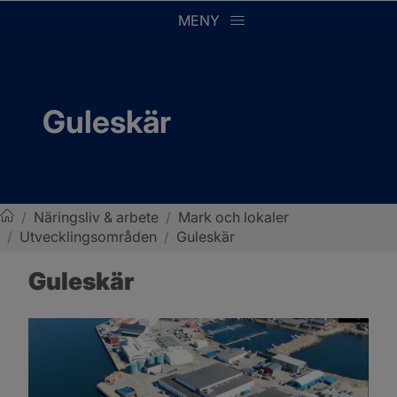
MENY
Guleskär
/
Näringsliv & arbete
/
Mark och lokaler
/
Utvecklingsområden
/
Guleskär
Sotenäs kommun
Guleskär