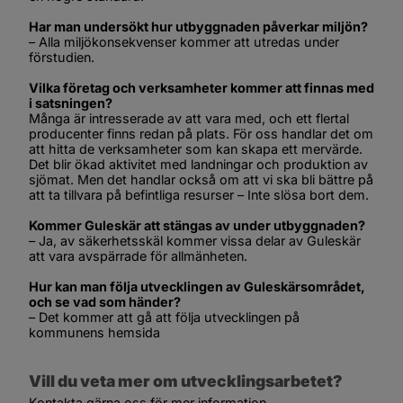
Har man undersökt hur utbyggnaden påverkar miljön?
– Alla miljökonsekvenser kommer att utredas under 
förstudien.
Vilka företag och verksamheter kommer att finnas med 
i satsningen?
Många är intresserade av att vara med, och ett flertal 
producenter finns redan på plats. För oss handlar det om 
att hitta de verksamheter som kan skapa ett mervärde. 
Det blir ökad aktivitet med landningar och produktion av 
sjömat. Men det handlar också om att vi ska bli bättre på 
att ta tillvara på befintliga resurser – Inte slösa bort dem.
Kommer Guleskär att stängas av under utbyggnaden?
– Ja, av säkerhetsskäl kommer vissa delar av Guleskär 
att vara avspärrade för allmänheten.
Hur kan man följa utvecklingen av Guleskärsområdet, 
och se vad som händer?
– Det kommer att gå att följa utvecklingen på 
kommunens hemsida
Vill du veta mer om utvecklingsarbetet?
Kontakta gärna oss för mer information.