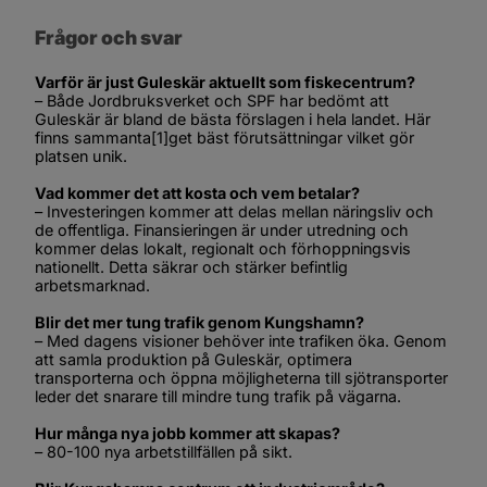
Frågor och svar
Varför är just Guleskär aktuellt som fiskecentrum?
– Både Jordbruksverket och SPF har bedömt att 
Guleskär är bland de bästa förslagen i hela landet. Här 
finns sammanta
[1]
get bäst förutsättningar vilket gör 
platsen unik.
Vad kommer det att kosta och vem betalar?
– Investeringen kommer att delas mellan näringsliv och 
de offentliga. Finansieringen är under utredning och 
kommer delas lokalt, regionalt och förhoppningsvis 
nationellt. Detta säkrar och stärker befintlig 
arbetsmarknad.
Blir det mer tung trafik genom Kungshamn?
– Med dagens visioner behöver inte trafiken öka. Genom 
att samla produktion på Guleskär, optimera 
transporterna och öppna möjligheterna till sjötransporter 
leder det snarare till mindre tung trafik på vägarna.
Hur många nya jobb kommer att skapas?
– 80-100 nya arbetstillfällen på sikt.