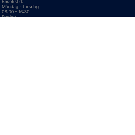
Besökstid:
Måndag - torsdag
08:00 - 16:30
Fredag
08:00 - 15:00
Öppnas i nytt fönster.
För avvikande öppettider, 
klicka här
Press och informationsmaterial
DU KAN ÄVEN HITTA OSS HÄR
OM WEBBPLATSEN
Information om webbplatsen
Om kakor (cookies)
Tillgänglighetsredogörelse
GDPR
Webbkarta