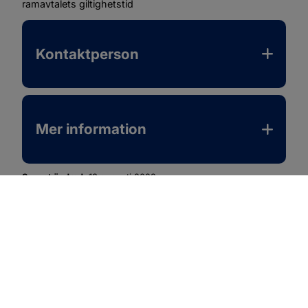
ramavtalets giltighetstid 
Kontaktperson
Mer information
Senast ändrad:
18 augusti 2022