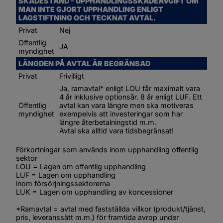
SKADESTÅND - UPPHANDLINGSSKADEAVGIFT OM 
MAN INTE GJORT UPPHANDLING ENLIGT 
LAGSTIFTNING OCH TECKNAT AVTAL.
Privat
Nej
Offentlig 
JA
myndighet
LÄNGDEN PÅ AVTAL ÄR BEGRÄNSAD
Privat
Frivilligt
Ja, ramavtal* enligt LOU får maximalt vara 
4 år inklusive optionsår. 8 år enligt LUF. Ett 
Offentlig 
avtal kan vara längre men ska motiveras 
myndighet
exempelvis att investeringar som har 
längre återbetalningstid m.m.
Avtal ska alltid vara tidsbegränsat!
Förkortningar som används inom upphandling offentlig 
sektor
LOU = Lagen om offentlig upphandling
LUF = Lagen om upphandling 
inom försörjningssektorerna
LUK = Lagen om upphandling av koncessioner
*Ramavtal = avtal med fastställda villkor (produkt/tjänst, 
pris, leveranssätt m.m.) för framtida avrop under 