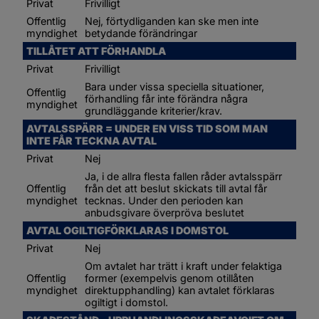
Privat
Frivilligt
Offentlig 
Nej, förtydliganden kan ske men inte 
myndighet
betydande förändringar
TILLÅTET ATT FÖRHANDLA
Privat
Frivilligt
Bara under vissa speciella situationer, 
Offentlig 
förhandling får inte förändra några 
myndighet
grundläggande kriterier/krav.
AVTALSSPÄRR = UNDER EN VISS TID SOM MAN 
INTE FÅR TECKNA AVTAL
Privat
Nej
Ja, i de allra flesta fallen råder avtalsspärr 
Offentlig 
från det att beslut skickats till avtal får 
myndighet
tecknas. Under den perioden kan 
anbudsgivare överpröva beslutet
AVTAL OGILTIGFÖRKLARAS I DOMSTOL
Privat
Nej
Om avtalet har trätt i kraft under felaktiga 
Offentlig 
former (exempelvis genom otillåten 
myndighet
direktupphandling) kan avtalet förklaras 
ogiltigt i domstol.