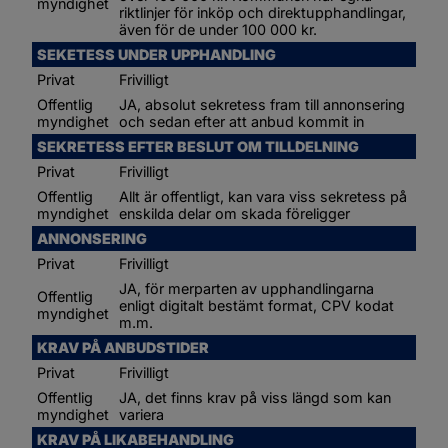
myndighet
riktlinjer för inköp och direktupphandlingar, 
även för de under 100 000 kr.
SEKETESS UNDER UPPHANDLING
Privat
Frivilligt
Offentlig 
JA, absolut sekretess fram till annonsering 
myndighet
och sedan efter att anbud kommit in
SEKRETESS EFTER BESLUT OM TILLDELNING
Privat
Frivilligt
Offentlig 
Allt är offentligt, kan vara viss sekretess på 
myndighet
enskilda delar om skada föreligger
ANNONSERING
Privat
Frivilligt
JA, för merparten av upphandlingarna 
Offentlig 
enligt digitalt bestämt format, CPV kodat 
myndighet
m.m.
KRAV PÅ ANBUDSTIDER
Privat
Frivilligt
Offentlig 
JA, det finns krav på viss längd som kan 
myndighet
variera
KRAV PÅ LIKABEHANDLING