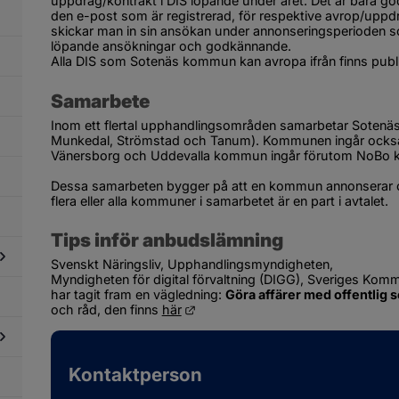
uppdrag/kontrakt i DIS löpande under året. Det är bara godk
phandling
den e-post som är registrerad, för respektive avrop/uppdra
ch
skickar man in sin ansökan under annonseringsperioden som
köp
löpande ansökningar och godkännande.
Alla DIS som Sotenäs kommun kan avropa ifrån finns publ
Samarbete
Inom ett flertal upphandlingsområden samarbetar Soten
Munkedal, Strömstad och Tanum). Kommunen ingår också i
Vänersborg och Uddevalla kommun ingår förutom NoBo
Dessa samarbeten bygger på att en kommun annonserar och
flera eller alla kommuner i samarbetet är en part i avtalet.
Tips inför anbudslämning
Svenskt Näringsliv, Upphandlingsmyndigheten, 
Myndigheten för digital förvaltning (DIGG), Sveriges Kom
har tagit fram en vägledning: 
Göra affärer med offentlig 
dersidor
Länk till annan webbplats.
och råd, den finns 
här
ör
icka
verantörsfaktura
Kontaktperson
dersidor
ör