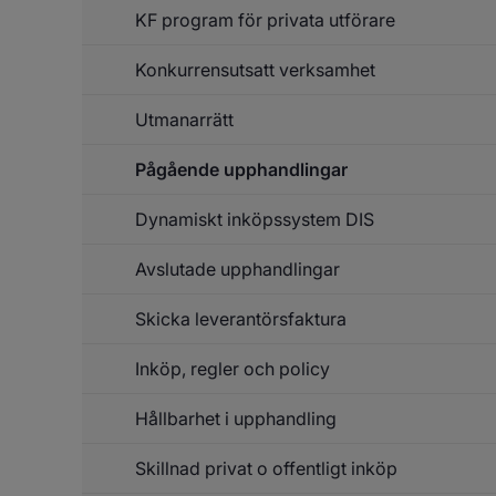
Up
KF program för privata utförare
o
in
Konkurrensutsatt verksamhet
Utmanarrätt
Pågående upphandlingar
Dynamiskt inköpssystem DIS
Avslutade upphandlingar
Skicka leverantörsfaktura
Inköp, regler och policy
Un
f
Sk
Hållbarhet i upphandling
le
Skillnad privat o offentligt inköp
Un
f