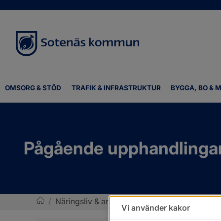
OMSORG & STÖD
TRAFIK & INFRASTRUKTUR
BYGGA, BO & M
Pågående upphandlinga
/
Näringsliv & arbete
/
Upphandling och inkö
Vi använder kakor
Sotenäs kommun