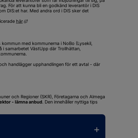
ända leverantörer som får inbjudningar till sig, på 
g. För att kunna bli en godkänd leverantör i DIS 
 DIS:et har. Med andra ord i DIS sker det 
Länk till annan webbplats, öppnas i nytt fönster.
icerade 
här
äs kommun med kommunerna i NoBo (Lysekil, 
 samarbetet VästUpp där Trollhättan, 
 kommunerna.
 handlägger upphandlingen för ett avtal - där 
muner och Regioner (SKR), Företagarna och Almega 
sektor - lämna anbud
. Den innehåller nyttiga tips 