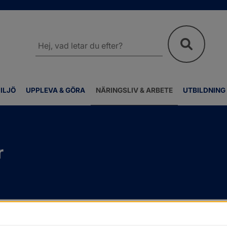
Sök
på
webbplatsen
ILJÖ
UPPLEVA & GÖRA
NÄRINGSLIV & ARBETE
UTBILDNING
r
p
/
Pågående upphandlingar