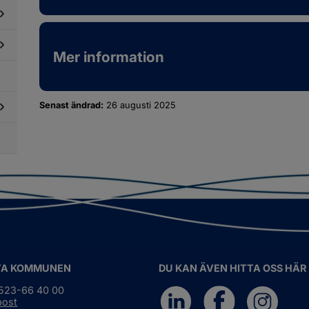
llbarhet
i
phandling
dersidor
Mer information
ör
llstånd,
dersidor
gler
ör
ch
betsmarknad
llsyn
Senast ändrad:
26 augusti 2025
dersidor
ör
obba
os
ss
TA KOMMUNEN
DU KAN ÄVEN HITTA OSS HÄR
0523-66 40 00
post