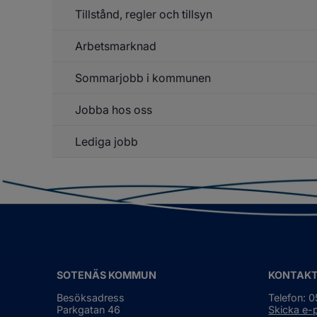
Hå
Tillstånd, regler och tillsyn
up
Arbetsmarknad
Un
f
Ti
Sommarjobb i kommunen
Un
re
f
o
Ar
ti
Jobba hos oss
Lediga jobb
Un
f
J
h
o
SOTENÄS KOMMUN
KONTAK
Besöksadress
Telefon: 
Parkgatan 46
Skicka e-