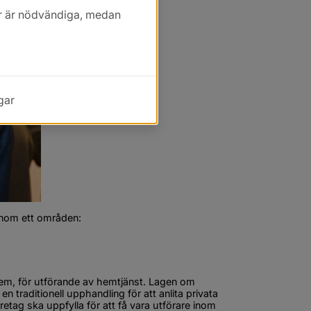
t
kor är nödvändiga, medan
gar
nom ett områden:
em, för utförande av hemtjänst. Lagen om 
 traditionell upphandling för att anlita privata 
tag ska uppfylla för att få vara utförare inom 