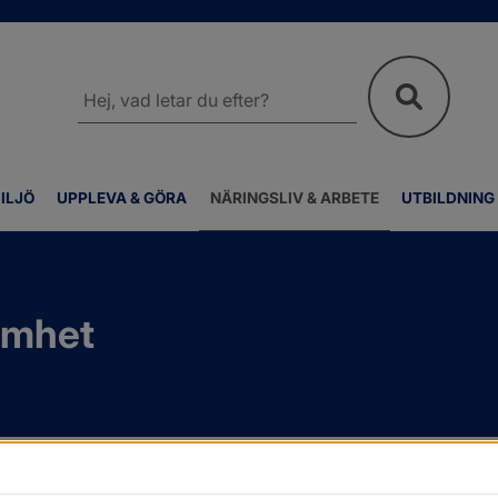
Sök
på
webbplatsen
ILJÖ
UPPLEVA & GÖRA
NÄRINGSLIV & ARBETE
UTBILDNING
amhet
p
/
Konkurrensutsatt verksamhet