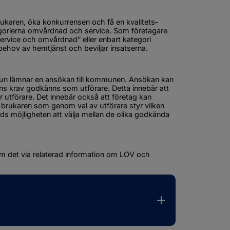
r brukaren, öka konkurrensen och få en kvalitets­­
ategorierna omvårdnad och service. Som företagare 
ervice och omvårdnad” eller enbart kategori 
ov av hem­­tjänst och beviljar insatserna.
mmun lämnar en ansökan till kommunen. Ansökan kan 
s krav godkänns som utförare. Detta innebär att 
förare. Det inne­bär också att företag kan 
 brukaren som genom val av utförare styr vilken 
ds möjligheten att välja mellan de olika godkända 
om det via relaterad information om LOV och 