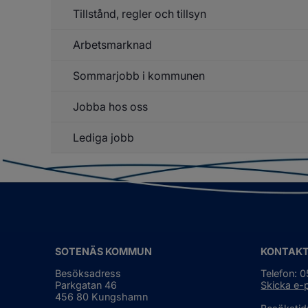
Hå
Tillstånd, regler och tillsyn
up
Arbetsmarknad
Un
f
Ti
Sommarjobb i kommunen
Un
re
f
o
Ar
ti
Jobba hos oss
Lediga jobb
Un
f
J
h
o
SOTENÄS KOMMUN
KONTAK
Besöksadress
Telefon: 
Parkgatan 46
Skicka e-
456 80 Kungshamn