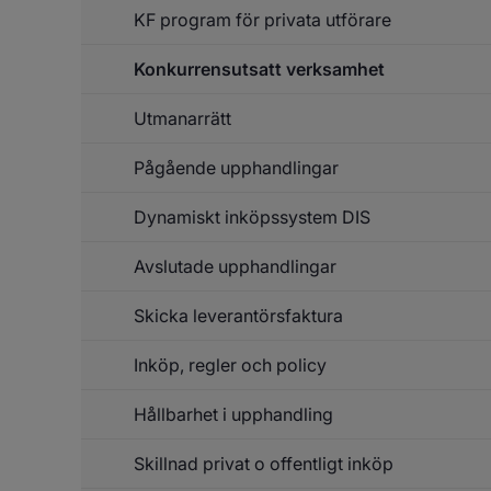
Up
KF program för privata utförare
o
in
Konkurrensutsatt verksamhet
Utmanarrätt
Pågående upphandlingar
Dynamiskt inköpssystem DIS
Avslutade upphandlingar
Skicka leverantörsfaktura
Inköp, regler och policy
Un
f
Sk
Hållbarhet i upphandling
le
Skillnad privat o offentligt inköp
Un
f