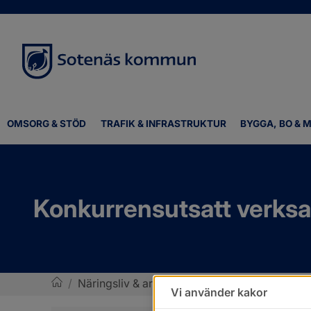
OMSORG & STÖD
TRAFIK & INFRASTRUKTUR
BYGGA, BO & M
Konkurrensutsatt verks
/
Näringsliv & arbete
/
Upphandling och inkö
Vi använder kakor
Sotenäs kommun