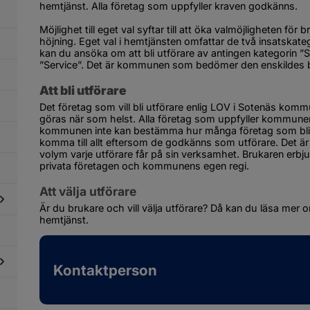
phandling
hem­­tjänst. Alla företag som uppfyller kraven godkänns.
ch
köp
Möjlighet till eget val syftar till att öka val­­möjligheten fö
höjning. Eget val i hem­tjänsten omfattar de två insats­­k
kan du ansöka om att bli utförare av antingen kategorin ”S
”Service”. Det är kommunen som bedömer den enskildes beh
Att bli utförare
Det företag som vill bli utförare enlig LOV i Sotenäs ko
göras när som helst. Alla företag som uppfyller kommunen
kommunen inte kan bestämma hur många företag som blir ut
komma till allt eftersom de godkänns som utförare. Det är
volym varje utförare får på sin verksamhet. Brukaren erbju
privata företagen och kommunens egen regi.
Att välja utförare
Är du brukare och vill välja utförare? Då kan du läsa mer 
hemtjänst.
dersidor
ör
icka
verantörsfaktura
Kontaktperson
dersidor
ör