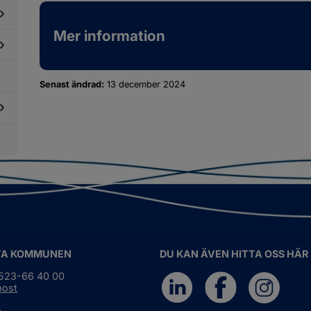
llbarhet
i
phandling
Mer information
dersidor
ör
llstånd,
dersidor
gler
Senast ändrad:
13 december 2024
ör
ch
betsmarknad
llsyn
dersidor
ör
obba
os
ss
TA KOMMUNEN
DU KAN ÄVEN HITTA OSS HÄR
0523-66 40 00
post