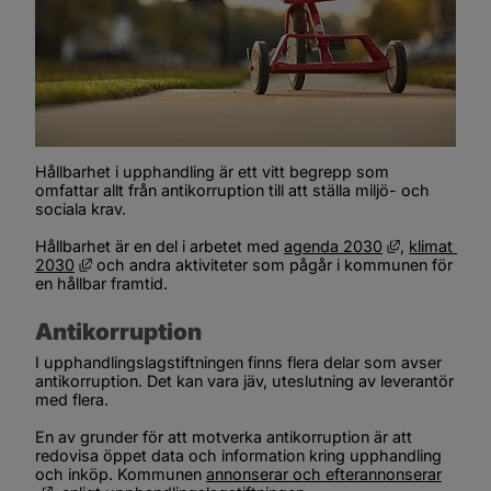
Hållbarhet i upphandling är ett vitt begrepp som 
omfattar allt från antikorruption till att ställa miljö- och 
sociala krav.
Länk till an
Hållbarhet är en del i arbetet med 
agenda 2030
, 
klimat 
Länk till annan webbplats, öppnas i nytt fönster.
2030
 och andra aktiviteter som pågår i kommunen för 
en hållbar framtid.
Antikorruption
I upphandlingslagstiftningen finns flera delar som avser 
antikorruption. Det kan vara jäv, uteslutning av leverantör 
med flera.
En av grunder för att motverka antikorruption är att 
redovisa öppet data och information kring upphandling 
och inköp. Kommunen 
annonserar och efterannonserar