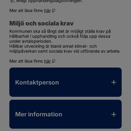
Länk till annan webbplats, öppnas i nytt fönster.
, enligt upphandlingslagstiftningen.
Öppnas i nytt fönster.
Mer att läsa finns 
här
Miljö och sociala krav
Kommunen ska så långt det är möjligt ställa krav på 
hållbarhet i upphandling och också följa upp dessa 
under avtalsperioden.
Hållbar utveckling är bland annat klimat- och 
miljöpåverkan samt sociala krav vid utförande av arbete.
Öppnas i nytt fönster.
Mer att läsa finns 
här
Kontaktperson
Mer information