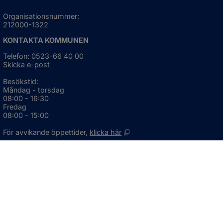
Organisationsnummer:
212000-1322
KONTAKTA KOMMUNEN
Telefon: 0523-66 40 00
Skicka e-post
Besökstid:
Måndag - torsdag
08:00 - 16:30
Fredag
08:00 - 15:00
Öppnas i nytt fönster.
För avvikande öppettider, 
klicka här
Press och informationsmaterial
DU KAN ÄVEN HITTA OSS HÄR
OM WEBBPLATSEN