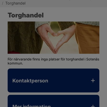
/
Torghandel
Sotenäs kommun
Torghandel
För närvarande finns inga platser för torghandel i Sotenäs 
kommun.
Kontaktperson
Mer information