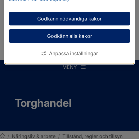
Godkänn nödvändiga kakor
Godkänn alla kakor
Anpassa inställningar
MENY
Torghandel
/
Näringsliv & arbete
/
Tillstånd, regler och tillsyn