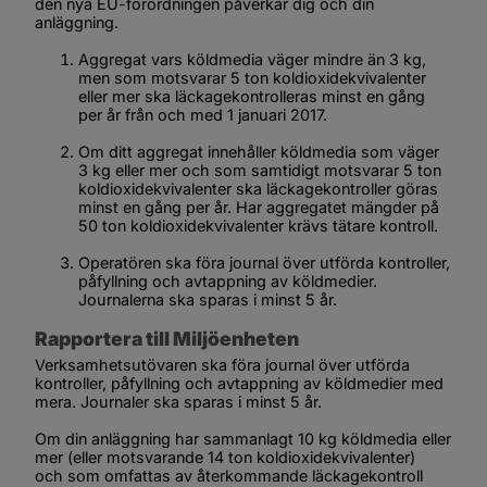
den nya EU-förordningen påverkar dig och din 
anläggning.
Aggregat vars köldmedia väger mindre än 3 kg, 
men som motsvarar 5 ton koldioxidekvivalenter 
eller mer ska läckagekontrolleras minst en gång 
per år från och med 1 januari 2017.
Om ditt aggregat innehåller köldmedia som väger 
3 kg eller mer och som samtidigt motsvarar 5 ton 
koldioxidekvivalenter ska läckagekontroller göras 
minst en gång per år. Har aggregatet mängder på 
50 ton koldioxidekvivalenter krävs tätare kontroll.
Operatören ska föra journal över utförda kontroller, 
påfyllning och avtappning av köldmedier. 
Journalerna ska sparas i minst 5 år.
Rapportera till Miljöenheten
Verksamhetsutövaren ska föra journal över utförda 
kontroller, påfyllning och avtappning av köldmedier med 
mera. Journaler ska sparas i minst 5 år.
Om din anläggning har sammanlagt 10 kg köldmedia eller 
mer (eller motsvarande 14 ton koldioxidekvivalenter) 
och som omfattas av återkommande läckagekontroll 