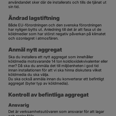
användandet sker där de installerats och tills de tjänat ut 
sin tid.
Ändrad lagstiftning
Både EU-förordningen och den svenska förordningen 
har nyligen bytts ut. Anledning till det är att fasa ut de 
köldmedier som har störst negativ påverkan på klimatet 
och ozonlagret i atmosfären. 
Anmäl nytt aggregat
Ska du installera ett nytt aggregat som innehåller 
köldmedia motsvarande 14 ton koldioxidekvivalenter eller 
mer? Då ska du anmäla det till miljöenheten i god tid 
innan installationen för att vi ska hinna diskutera vilket 
köldmedia du ska välja.
Du ska också anmäla innan du konverterar ett befintligt 
aggregat (byter typ av köldmedia).
Kontroll av befintliga aggregat
Ansvarig
Det är verksamhetsutövaren som ansvarar för att lagar 
och regler följs.