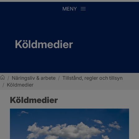
MENY
Köldmedier
/
Näringsliv & arbete
/
Tillstånd, regler och tillsyn
/
Köldmedier
Sotenäs kommun
Köldmedier