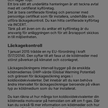
Ett bra sätt att underlätta hanteringen är att teckna avtal 
med ett certifierat kylföretag.
Det är bara certifierade företag och personer med 
personliga certifikat som får installera, underhålla och 
utföra läckagekontroll. Du kan hitta certifierade kylförtag 
via INCERT.
Tänk på att även om du anlitar ett kylföretag är du 
ansvarig för anläggningen och för att årsrapport skickas 
in till miljöenheten.
Läckagekontroll
1 januari 2015 trädde en ny EU-förordning i kraft 
(517/2014). Den syftar till att fasa ut de köldmedier med 
störst påverkan på klimatet och ozonlagret.
Läckagesökningens intervall bygger på de enskilda 
köldmediernas GWP-värde (Global Warming Potential) 
och gränsen för läckagesökning anges i 
koldioxidekvivalenter. Det innebär att du kan behöva 
ändra intervallet för läckagesökningar beroende på vilken 
typ av köldmedium som du har installerat.
Du kan räkna ut hur många ton koldioxidekvivalenter din 
köldmedia motsvarar på hemsidan om allt om f-gas. Där 
kan du också få mer information om köldmedier och hur 