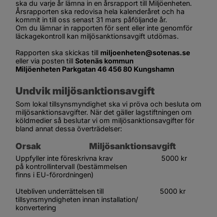
ska du varje år lämna in en årsrapport till Miljöenheten. 
Årsrapporten ska redovisa hela kalenderåret och ha 
kommit in till oss senast 31 mars påföljande år.
Om du lämnar in rapporten för sent eller inte genomför 
läckagekontroll kan miljösanktionsavgift utdömas.
Rapporten ska skickas till 
miljoenheten@sotenas.se
eller via posten till 
Sotenäs kommun 
Miljöenheten Parkgatan 46 456 80 Kungshamn
Undvik miljösanktionsavgift
Som lokal tillsynsmyndighet ska vi pröva och besluta om 
miljösanktionsavgifter. När det gäller lagstiftningen om 
köldmedier så beslutar vi om miljösanktionsavgifter för 
bland annat dessa överträdelser:
Orsak                                 Miljösanktionsavgift
Uppfyller inte föreskrivna krav                         5000 kr
på kontrollintervall (bestämmelsen
finns i EU-förordningen) 
Utebliven underrättelsen till                             5000 kr
tillsynsmyndigheten innan installation/
konvertering