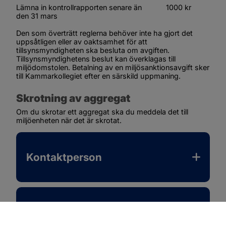
Lämna in kontrollrapporten senare än            1000 kr
den 31 mars
Den som överträtt reglerna behöver inte ha gjort det 
uppsåtligen eller av oaktsamhet för att 
tillsynsmyndigheten ska besluta om avgiften. 
Tillsynsmyndighetens beslut kan överklagas till 
miljödomstolen. Betalning av en miljösanktionsavgift sker 
till Kammarkollegiet efter en särskild uppmaning.
Skrotning av aggregat
Om du skrotar ett aggregat ska du meddela det till 
miljöenheten när det är skrotat.
Kontaktperson
Mer information