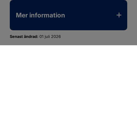
Mer information
Senast ändrad:
01 juli 2026
SOTENÄS KOMMUN
Besöksadress
Parkgatan 46
456 80 Kungshamn