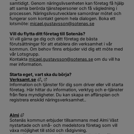
samtidigt. Genom näringslivsenheten kan företag få hjälp 
att samla berörda tjänstepersoner och få vägledning i 
processen. Näringslivsutvecklare samordnar mötet och 
fungerar som kontakt genom hela dialogen. Boka ett 
lotsmöte: 
micael.gustavsson@sotenas.se
Vill du flytta ditt företag till Sotenäs?
Vi vill gärna ge dig och ditt företag de bästa 
förutsättningar för att etablera din verksamhet i vår 
kommun. Om behov finns erbjuder vid dig ett möte med 
vår Lotsgrupp. 
Kontakta 
micael.gustavsson@sotenas.se
 om du vill ha 
mer information.
Starta eget, vart ska du börja?
Länk till annan webbplats, öppnas i nytt fönst
Länk till annan webbplats.
Verksamt.se
.
Information och tjänster för dig som driver eller vill starta 
företag. Här hittar du information, verktyg och e-tjänster 
från flera myndigheter. Du kan skapa en affärsplan och 
registrera enskild näringsverksamhet..
Länk till annan webbplats, öppnas i nytt fönster.
Almi
Sotenäs kommun erbjuder tillsammans med Almi Väst 
nystartade och små- och medelstora företag som vill 
växa möjlighet till stöd och rådgivning.