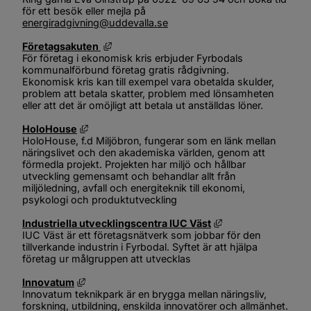
för ett besök eller mejla på 
energiradgivning@uddevalla.se
Länk till annan webbplats, öppnas i nytt f
Företagsakuten 
För företag i ekonomisk kris erbjuder Fyrbodals 
kommunalförbund företag gratis rådgivning.
Ekonomisk kris kan till exempel vara obetalda skulder, 
problem att betala skatter, problem med lönsamheten 
eller att det är omöjligt att betala ut anställdas löner.
Länk till annan webbplats, öppnas i nytt fönste
HoloHouse
HoloHouse, f.d Miljöbron, fungerar som en länk mellan 
näringslivet och den akademiska världen, genom att 
förmedla projekt. Projekten har miljö och hållbar 
utveckling gemensamt och behandlar allt från 
miljöledning, avfall och energiteknik till ekonomi, 
psykologi och produktutveckling
Länk till annan web
Industriella utvecklingscentra IUC Väst
IUC Väst är ett företagsnätverk som jobbar för den 
tillverkande industrin i Fyrbodal. Syftet är att hjälpa 
företag ur målgruppen att utvecklas
Länk till annan webbplats, öppnas i nytt fönster
Innovatum
Innovatum teknikpark är en brygga mellan näringsliv, 
forskning, utbildning, enskilda innovatörer och allmänhet.