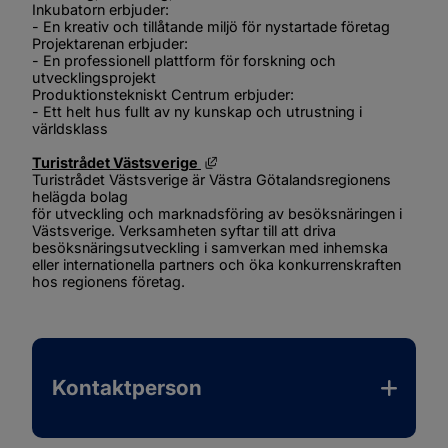
Inkubatorn erbjuder:
- En kreativ och tillåtande miljö för nystartade företag
Projektarenan erbjuder:
- En professionell plattform för forskning och 
utvecklingsprojekt
Produktionstekniskt Centrum erbjuder:
- Ett helt hus fullt av ny kunskap och utrustning i 
världsklass
Länk till annan webbplats, öppnas 
Turistrådet Västsverige 
Turistrådet Västsverige är Västra Götalandsregionens 
helägda bolag
för utveckling och marknadsföring av besöksnäringen i 
Västsverige. Verksamheten syftar till att driva 
besöksnäringsutveckling i samverkan med inhemska 
eller internationella partners och öka konkurrenskraften 
hos regionens företag.
Kontaktperson