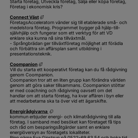
Starta företag, Utveckla företag, Sälja eller köpa företag, 
Företag i ekonomisk kris?
Länk till annan webbplats, öppnas i nytt föns
Connect Väst
FöretagsAcceleratorn vänder sig till etablerade små- och 
medelstora företag. Programmet bygger på hjälp-till-
självhjälp och fungerar som ett verktyg för att VD 
enklare ska kunna nå sina tillväxtmål.
- Språngbrädan ger tillväxtföretag möjlighet att förädla 
och förbättra sin affärsplan samt utbildning i 
presentationsteknik.
Länk till annan webbplats, öppnas i nytt föns
Coompanion
Vill du starta ett kooperativt företag kan du få rådgivning 
genom Coompanion.
Coompanion tror att en liten grupp kan förändra världen 
genom att göra saker tillsammans. Coompanion stöttar 
er med coachning och rådgivning oavsett om det 
handlar om att starta företag, ha kvar affären i byn eller 
att medarbetarna ska ta över vid ett ägarskifte.
Öppnas i nytt fönster.
Energirådgivarna 
kommun erbjuder energi- och klimatrådgivning till alla 
företag. I samband med besöket kan företaget få tips 
och råd om besparingsåtgärder samt en enklare 
energiöversyn av företagets lokaliteter. 
Ring gärna Eva Ginstrup på 0522-69 63 54 och boka tid 