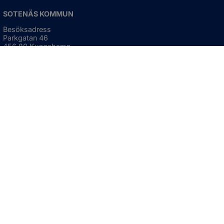
SOTENÄS KOMMUN
Besöksadress
Parkgatan 46
456 80 Kungshamn
Hitta hit
Organisationsnummer:
212000-1322
KONTAKTA KOMMUNEN
Telefon: 0523-66 40 00
Skicka e-post
Besökstid:
Måndag - torsdag
08:00 - 16:30
Fredag
08:00 - 15:00
Öppnas i nytt fönster.
För avvikande öppettider, 
klicka här