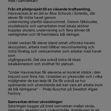
med i samverkan?
Från ett pilotprojekt till en växande kraftsamling.
Havsveckan är en del av Blue Schools i Sotenäs, där 
elever får möta havet genom
undervisning utanför klassrummet. Genom fältstudier, 
studiebesök och samarbeten med lokala aktörer 
kopplas skolans undervisning och flera ämnen till 
verkligheten och till framtidens blå näringar.
Under veckan får elever bland annat utforska havets 
ekosystem, arbeta med hållbar resurshantering och 
möta företag och verksamheter som arbetar med havet 
som
utgångspunkt. Det ska också bidra till ökad 
lokalkännedom och stolthet för platsen.
”Under Havsveckan får eleverna en konkret inblick i den 
industri som finns här, i bredden av yrkesroller och i vilka 
möjligheter de kan leda till. De får också se hur 
spännande och utvecklande det kan vara att arbeta inom 
de blå näringarna”
 -  Philip Buscher på Swedish Algae 
Factory.
Samverkan driver utvecklingen
Satsningen bygger på bred samverkan mellan skola, 
näringsliv, akademi och civilsamhälle. Ambitionen är att 