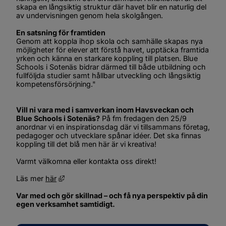
skapa en långsiktig struktur där havet blir en naturlig del 
av undervisningen genom hela skolgången.
En satsning för framtiden
Genom att koppla ihop skola och samhälle skapas nya 
möjligheter för elever att förstå havet, upptäcka framtida 
yrken och känna en starkare koppling till platsen. Blue 
Schools i Sotenäs bidrar därmed till både utbildning och 
fullföljda studier samt hållbar utveckling och långsiktig 
kompetensförsörjning."
Vill ni vara med i samverkan inom Havsveckan och 
Blue Schools i Sotenäs?
 På fm fredagen den 25/9 
anordnar vi en inspirationsdag där vi tillsammans företag, 
pedagoger och utvecklare spånar idéer. Det ska finnas 
koppling till det blå men här är vi kreativa!
Varmt välkomna eller kontakta oss direkt!
Länk till annan webbplats, öppnas i nytt fönster.
Läs mer 
här
Var med och gör skillnad – och få nya perspektiv på din 
egen verksamhet samtidigt.