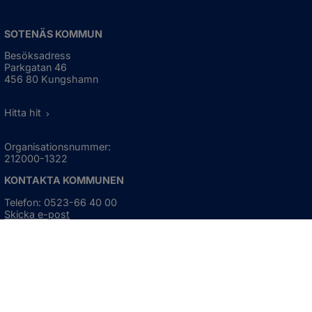
SOTENÄS KOMMUN
Besöksadress
Parkgatan 46
456 80 Kungshamn
Hitta hit
Organisationsnummer:
212000-1322
KONTAKTA KOMMUNEN
Telefon: 0523-66 40 00
Skicka e-post
Besökstid:
Måndag - torsdag
08:00 - 16:30
Fredag
08:00 - 15:00
Öppnas i nytt fönster.
För avvikande öppettider, 
klicka här