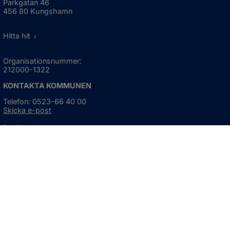
Parkgatan 46
456 80 Kungshamn
Hitta hit
Organisationsnummer:
212000-1322
KONTAKTA KOMMUNEN
Telefon: 0523-66 40 00
Skicka e-post
Besökstid:
Måndag - torsdag
08:00 - 16:30
Fredag
08:00 - 15:00
Öppnas i nytt fönster.
För avvikande öppettider, 
klicka här
Press och informationsmaterial
DU KAN ÄVEN HITTA OSS HÄR