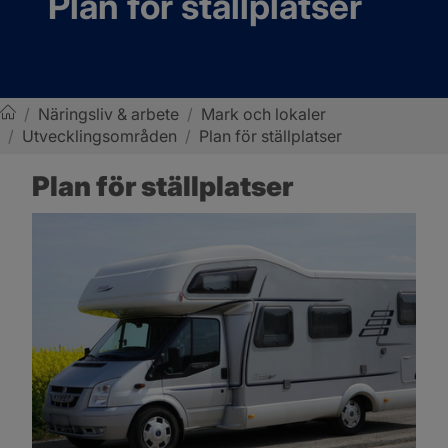
Plan för ställplatser
/
Näringsliv & arbete
/
Mark och lokaler
/
Utvecklingsområden
/
Plan för ställplatser
Sotenäs kommun
Plan för ställplatser