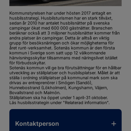
Kommunstyrelsen har under hösten 2017 antagit en 
husbilsstrategi. Husbilsturismen har en stark tillväxt, 
sedan år 2010 har antalet husbilsnätter på svenska 
campingar ökat med 600 000 gästnätter. Branschen 
beräknar också att 3 miljoner husbilsnätter kommer från 
andra platser än campingar. Detta är alltså en viktig 
grupp för besöksnäringen och ökar möjligheterna för 
året runt-verksamhet. Sotenäs kommun är den första 
kommun i Sverige som satt upp 12 välkomnande 
hänvisningsskyltar tillsammans med näringslivet istället 
för förbudsskyltar.
Sotenäs kommun vill ge bra förutsättningar för en hållbar 
utveckling av ställplatser och husbilsplatser. Målet är att 
ställa i ordning ställplatser på kommunal mark som ska 
drivas av entreprenörer i Smögen (Sandö), 
Hunnebostrand (Lökholmen), Kungshamn, Väjern, 
Bovallstrand och Malmön.
Ställplatsen ska ha öppet under 1 april-31 oktober.
Läs husbilsstrategin under "Relaterad information".
Kontaktperson