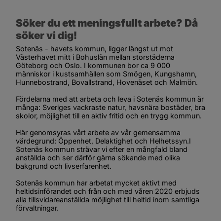
Söker du ett meningsfullt arbete? Då 
söker vi dig!
Sotenäs - havets kommun, ligger längst ut mot 
Västerhavet mitt i Bohuslän mellan storstäderna 
Göteborg och Oslo. I kommunen bor ca 9 000 
människor i kustsamhällen som Smögen, Kungshamn, 
Hunnebostrand, Bovallstrand, Hovenäset och Malmön.
Fördelarna med att arbeta och leva i Sotenäs kommun är 
många: Sveriges vackraste natur, havsnära bostäder, bra 
skolor, möjlighet till en aktiv fritid och en trygg kommun.
Här genomsyras vårt arbete av vår gemensamma 
värdegrund: Öppenhet, Delaktighet och Helhetssyn.I 
Sotenäs kommun strävar vi efter en mångfald bland 
anställda och ser därför gärna sökande med olika 
bakgrund och livserfarenhet.
Sotenäs kommun har arbetat mycket aktivt med 
heltidsinförandet och från och med våren 2020 erbjuds 
alla tillsvidareanställda möjlighet till heltid inom samtliga 
förvaltningar.