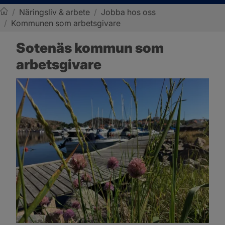
/
Näringsliv & arbete
/
Jobba hos oss
/
Kommunen som arbetsgivare
Sotenäs kommun
Sotenäs kommun som 
arbetsgivare