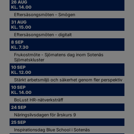
26 AUG
KL. 14.00
Eftersäsongsmöten - Smögen
31 AUG
KL. 15.00
Eftersäsongsmöten - digitalt
8 SEP 
KL. 7.30
Frukostmöte - Sjömatens dag inom Sotenäs 
Sjömatskluster
10 SEP
KL. 12.00
Stärkt arbetsmiljö och säkerhet genom fler perspektiv
10 SEP
KL. 14.00
BoLust HR-nätverksträff
24 SEP
Näringslivsdagen för årskurs 9
25 SEP
Inspirationsdag Blue School i Sotenäs