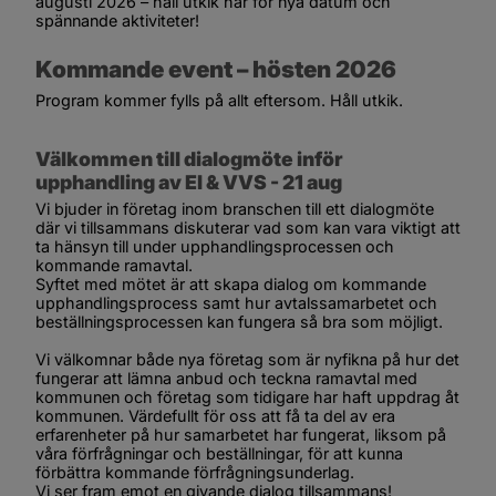
augusti 2026 – håll utkik här för nya datum och 
spännande aktiviteter!
Kommande event – hösten 2026
Program kommer fylls på allt eftersom. Håll utkik.
Välkommen till dialogmöte inför 
upphandling av El & VVS - 21 aug
Vi bjuder in företag inom branschen till ett dialogmöte 
där vi tillsammans diskuterar vad som kan vara viktigt att 
ta hänsyn till under upphandlingsprocessen och 
kommande ramavtal.
Syftet med mötet är att skapa dialog om kommande 
upphandlingsprocess samt hur avtalssamarbetet och 
beställningsprocessen kan fungera så bra som möjligt. 
Vi välkomnar både nya företag som är nyfikna på hur det 
fungerar att lämna anbud och teckna ramavtal med 
kommunen och företag som tidigare har haft uppdrag åt 
kommunen. Värdefullt för oss att få ta del av era 
erfarenheter på hur samarbetet har fungerat, liksom på 
våra förfrågningar och beställningar, för att kunna 
förbättra kommande förfrågningsunderlag.
Vi ser fram emot en givande dialog tillsammans!