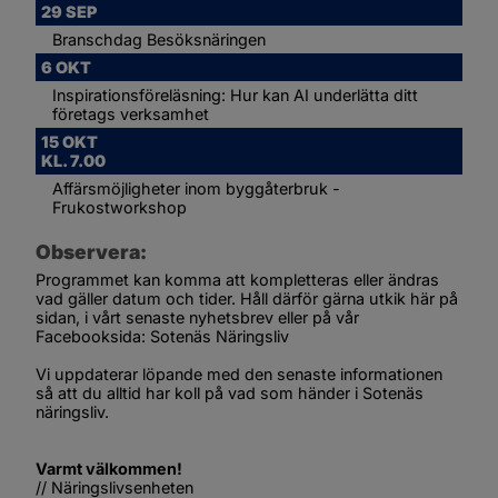
29 SEP
Branschdag Besöksnäringen
6 OKT
Inspirationsföreläsning: Hur kan AI underlätta ditt 
företags verksamhet
15 OKT
KL. 7.00
Affärsmöjligheter inom byggåterbruk - 
Frukostworkshop
Observera:
Programmet kan komma att kompletteras eller ändras 
vad gäller datum och tider. Håll därför gärna utkik här på 
sidan, i vårt senaste nyhetsbrev eller på vår 
Facebooksida: Sotenäs Näringsliv
Vi uppdaterar löpande med den senaste informationen 
så att du alltid har koll på vad som händer i Sotenäs 
näringsliv.
Varmt välkommen!
// Näringslivsenheten