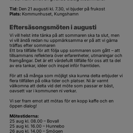
Tid: 
Den 21 augusti kl. 7.30, vi bjuder på frukost
Plats: 
Kommunhuset, Kungshamn
Eftersäsongsmöten i augusti
Vi vill helst inte tänka på att sommaren ska ta slut, men 
vi vill ändå redan nu uppmärksamma er på att vi gärna 
träffas efter sommaren
Ett bra tillfälle för att följa upp sommaren som gått – att 
tillsammans reflektera över erfarenheter, utmaningar och 
framgångar. Det är ett värdefullt tillfälle för oss att ta del 
av era tankar, idéer och inspel inför framtiden.
För att så många som möjligt ska kunna delta erbjuder vi 
flera tillfällen på olika tider och platser. Ni är varmt 
välkomna att delta vid det möte som passar er bäst, 
oavsett var i kommunen ni verkar.
Vi ser fram emot att mötas för en kopp kaffe och en 
öppen dialog!
Mötestiderna:
25 aug kl. 08.00 – Bovall
25 aug kl. 16.00 – Hunnebo
26 aug kl. 14.00 – Smögen