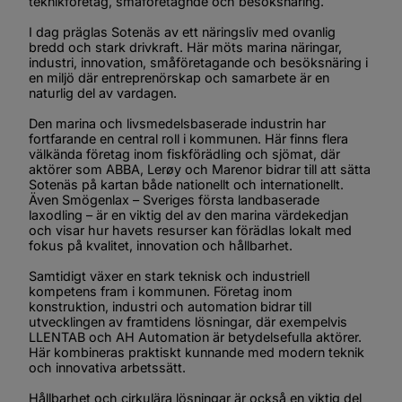
teknikföretag, småföretagnde och besöksnäring.
I dag präglas Sotenäs av ett näringsliv med ovanlig 
bredd och stark drivkraft. Här möts marina näringar, 
industri, innovation, småföretagande och besöksnäring i 
en miljö där entreprenörskap och samarbete är en 
naturlig del av vardagen.
Den marina och livsmedelsbaserade industrin har 
fortfarande en central roll i kommunen. Här finns flera 
välkända företag inom fiskförädling och sjömat, där 
aktörer som ABBA, Lerøy och Marenor bidrar till att sätta 
Sotenäs på kartan både nationellt och internationellt. 
Även Smögenlax – Sveriges första landbaserade 
laxodling – är en viktig del av den marina värdekedjan 
och visar hur havets resurser kan förädlas lokalt med 
fokus på kvalitet, innovation och hållbarhet.
Samtidigt växer en stark teknisk och industriell 
kompetens fram i kommunen. Företag inom 
konstruktion, industri och automation bidrar till 
utvecklingen av framtidens lösningar, där exempelvis 
LLENTAB och AH Automation är betydelsefulla aktörer. 
Här kombineras praktiskt kunnande med modern teknik 
och innovativa arbetssätt.
Hållbarhet och cirkulära lösningar är också en viktig del 