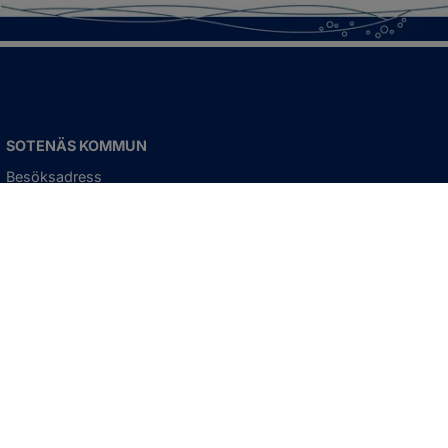
SOTENÄS KOMMUN
Besöksadress
Parkgatan 46
456 80 Kungshamn
Hitta hit
Organisationsnummer:
212000-1322
KONTAKTA KOMMUNEN
Telefon: 0523-66 40 00
Skicka e-post
Besökstid: