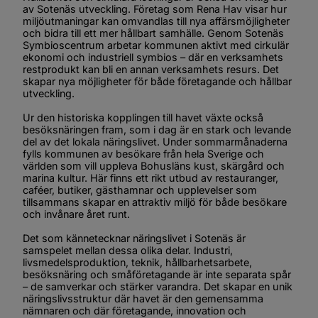
av Sotenäs utveckling. Företag som Rena Hav visar hur 
miljöutmaningar kan omvandlas till nya affärsmöjligheter 
och bidra till ett mer hållbart samhälle. Genom Sotenäs 
Symbioscentrum arbetar kommunen aktivt med cirkulär 
ekonomi och industriell symbios – där en verksamhets 
restprodukt kan bli en annan verksamhets resurs. Det 
skapar nya möjligheter för både företagande och hållbar 
utveckling.
Ur den historiska kopplingen till havet växte också 
besöksnäringen fram, som i dag är en stark och levande 
del av det lokala näringslivet. Under sommarmånaderna 
fylls kommunen av besökare från hela Sverige och 
världen som vill uppleva Bohusläns kust, skärgård och 
marina kultur. Här finns ett rikt utbud av restauranger, 
caféer, butiker, gästhamnar och upplevelser som 
tillsammans skapar en attraktiv miljö för både besökare 
och invånare året runt.
Det som kännetecknar näringslivet i Sotenäs är 
samspelet mellan dessa olika delar. Industri, 
livsmedelsproduktion, teknik, hållbarhetsarbete, 
besöksnäring och småföretagande är inte separata spår 
– de samverkar och stärker varandra. Det skapar en unik 
näringslivsstruktur där havet är den gemensamma 
nämnaren och där företagande, innovation och 