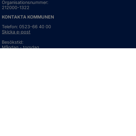
Organisationsnummer:
212000-1322
KONTAKTA KOMMUNEN
Telefon: 0523-66 40 00
Skicka e-post
Besökstid:
Måndag - torsdag
08:00 - 16:30
Fredag
08:00 - 15:00
Öppnas i nytt fönster.
För avvikande öppettider, 
klicka här
Press och informationsmaterial
DU KAN ÄVEN HITTA OSS HÄR
OM WEBBPLATSEN
Information om webbplatsen