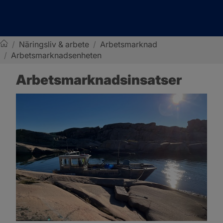
/
Näringsliv & arbete
/
Arbetsmarknad
/
Arbetsmarknadsenheten
Sotenäs kommun
Arbetsmarknadsinsatser