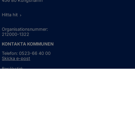
456 80 Kungshamn
Hitta hit
Organisationsnummer:
212000-1322
KONTAKTA KOMMUNEN
Telefon: 0523-66 40 00
Skicka e-post
Besökstid:
Måndag - torsdag
08:00 - 16:30
Fredag
08:00 - 15:00
Öppnas i nytt fönster.
För avvikande öppettider, 
klicka här
Press och informationsmaterial
DU KAN ÄVEN HITTA OSS HÄR