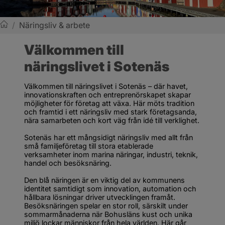
/
Näringsliv & arbete
Sotenäs kommun
Välkommen till 
näringslivet i Sotenäs
Välkommen till näringslivet i Sotenäs – där havet, 
innovationskraften och entreprenörskapet skapar 
möjligheter för företag att växa. Här möts tradition 
och framtid i ett näringsliv med stark företagsanda, 
nära samarbeten och kort väg från idé till verklighet.
Sotenäs har ett mångsidigt näringsliv med allt från 
små familjeföretag till stora etablerade 
verksamheter inom marina näringar, industri, teknik, 
handel och besöksnäring. 
Den blå näringen är en viktig del av kommunens 
identitet samtidigt som innovation, automation och 
hållbara lösningar driver utvecklingen framåt. 
Besöksnäringen spelar en stor roll, särskilt under 
sommarmånaderna när Bohusläns kust och unika 
miljö lockar människor från hela världen. Här går 