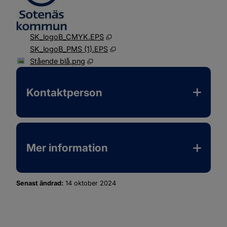
Eps, 254 kB, öppnas i nytt fönster
SK_logoB_CMYK.EPS
Eps, 254.6 kB, öppnas i nytt föns
SK_logoB_PMS (1).EPS
Png, 42.5 kB, öppnas i nytt fönster.
Stående blå.png
Kontaktperson
Mer information
Senast ändrad:
14 oktober 2024