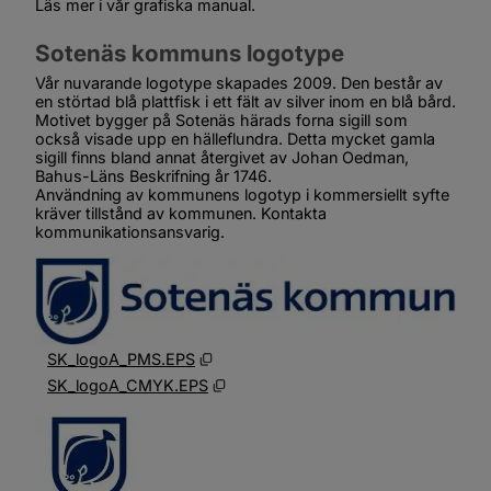
Läs mer i vår grafiska manual.
Sotenäs kommuns logotype
Vår nuvarande logotype skapades 2009. Den består av 
en störtad blå plattfisk i ett fält av silver inom en blå bård. 
Motivet bygger på Sotenäs härads forna sigill som 
också visade upp en hälleflundra. Detta mycket gamla 
sigill finns bland annat återgivet av Johan Oedman, 
Bahus-Läns Beskrifning år 1746.
Användning av kommunens logotyp i kommersiellt syfte 
kräver tillstånd av kommunen. Kontakta 
kommunikationsansvarig.
Eps, 269.5 kB, öppnas i nytt fönster.
SK_logoA_PMS.EPS
Eps, 269 kB, öppnas i nytt fönster.
SK_logoA_CMYK.EPS