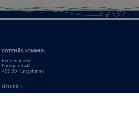
SOTENÄS KOMMUN
Besöksadress
Parkgatan 46
456 80 Kungshamn
Hitta hit
Organisationsnummer:
212000-1322
KONTAKTA KOMMUNEN
Telefon: 0523-66 40 00
Skicka e-post