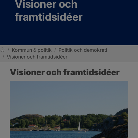
Visioner och 
framtidsidéer
/
Kommun & politik
/
Politik och demokrati
/
Visioner och framtidsidéer
Sotenäs kommun
Visioner och framtidsidéer