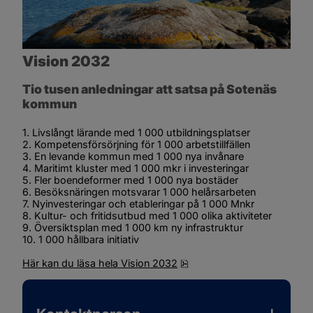
Vision 2032
Tio tusen anledningar att satsa på Sotenäs 
kommun
1. Livslångt lärande med 1 000 utbildningsplatser
2. Kompetensförsörjning för 1 000 arbetstillfällen
3. En levande kommun med 1 000 nya invånare
4. Maritimt kluster med 1 000 mkr i investeringar
5. Fler boendeformer med 1 000 nya bostäder
6. Besöksnäringen motsvarar 1 000 helårsarbeten
7. Nyinvesteringar och etableringar på 1 000 Mnkr
8. Kultur- och fritidsutbud med 1 000 olika aktiviteter
9. Översiktsplan med 1 000 km ny infrastruktur
10. 1 000 hållbara initiativ
pdf, 218.1 kB.
Här kan du läsa hela Vision 2032