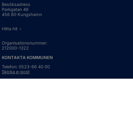
Besöksadress
Parkgatan 46
456 80 Kungshamn
Hitta hit
Organisationsnummer:
212000-1322
KONTAKTA KOMMUNEN
Telefon: 0523-66 40 00
Skicka e-post
Besökstid:
Måndag - torsdag
08:00 - 16:30
Fredag
08:00 - 15:00
Öppnas i nytt fönster.
För avvikande öppettider, 
klicka här
Press och informationsmaterial
DU KAN ÄVEN HITTA OSS HÄR