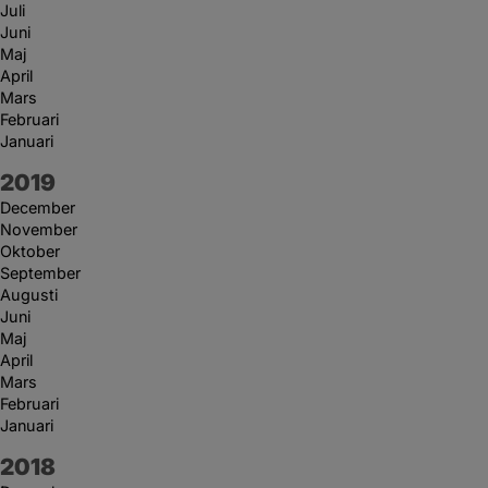
Juli
Juni
Maj
April
Mars
Februari
Januari
År:
2019
December
November
Oktober
September
Augusti
Juni
Maj
April
Mars
Februari
Januari
År:
2018