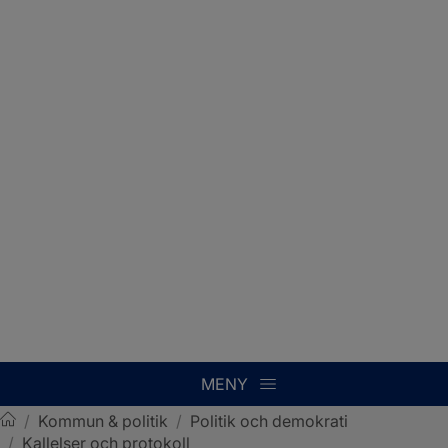
MENY
/
Kommun & politik
/
Politik och demokrati
/
Kallelser och protokoll
Sotenäs kommun