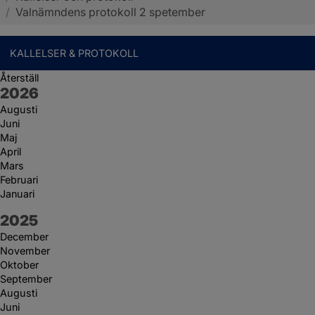
/
Valnämndens protokoll 2 spetember
KALLELSER & PROTOKOLL
Återställ
År:
2026
Augusti
Juni
Maj
April
Mars
Februari
Januari
År:
2025
December
November
Oktober
September
Augusti
Juni