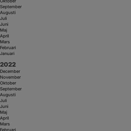
Oktober
September
Augusti
Juli
Juni
Maj
April
Mars
Februari
Januari
År:
2022
December
November
Oktober
September
Augusti
Juli
Juni
Maj
April
Mars
Februari