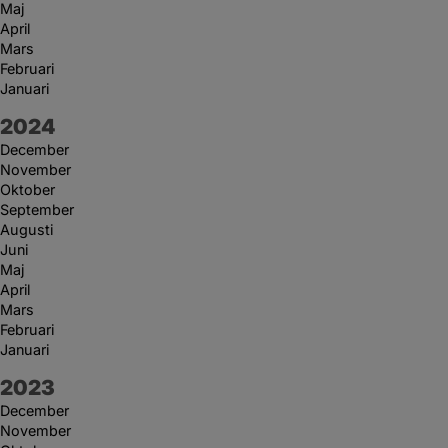
Maj
April
Mars
Februari
Januari
År:
2024
December
November
Oktober
September
Augusti
Juni
Maj
April
Mars
Februari
Januari
År:
2023
December
November