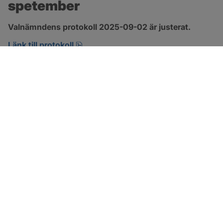
spetember
Valnämndens protokoll 2025-09-02 är justerat.
pdf, 461.2 kB, öppnas i nytt fönster.
Länk till protokoll
SOTENÄS KOMMUN
Besöksadress
Parkgatan 46
456 80 Kungshamn
Hitta hit