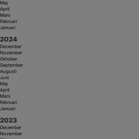
Maj
April
Mars
Februari
Januari
År:
2024
December
November
Oktober
September
Augusti
Juni
Maj
April
Mars
Februari
Januari
År:
2023
December
November