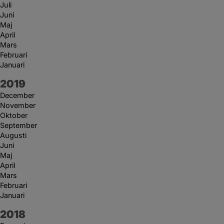
Juli
Juni
Maj
April
Mars
Februari
Januari
År:
2019
December
November
Oktober
September
Augusti
Juni
Maj
April
Mars
Februari
Januari
År:
2018