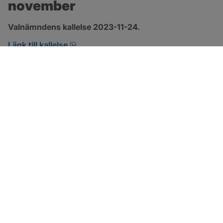
november
Valnämndens kallelse 2023-11-24.
pdf, 146.8 kB, öppnas i nytt fönster.
Länk till kallelse
SOTENÄS KOMMUN
Besöksadress
Parkgatan 46
456 80 Kungshamn
Hitta hit