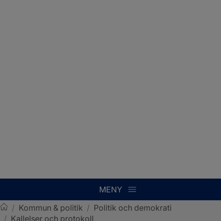
MENY
/
Kommun & politik
/
Politik och demokrati
/
Kallelser och protokoll
Sotenäs kommun