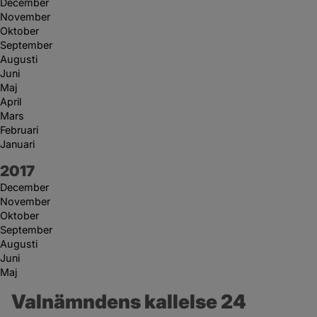
December
November
Oktober
September
Augusti
Juni
Maj
April
Mars
Februari
Januari
År:
2017
December
November
Oktober
September
Augusti
Juni
Maj
Valnämndens kallelse 24 