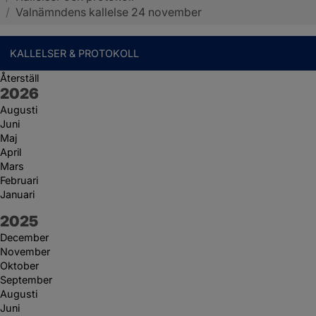
/
Valnämndens kallelse 24 november
KALLELSER & PROTOKOLL
Återställ
År:
2026
Augusti
Juni
Maj
April
Mars
Februari
Januari
År:
2025
December
November
Oktober
September
Augusti
Juni