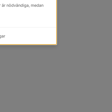
kor är nödvändiga, medan
gar