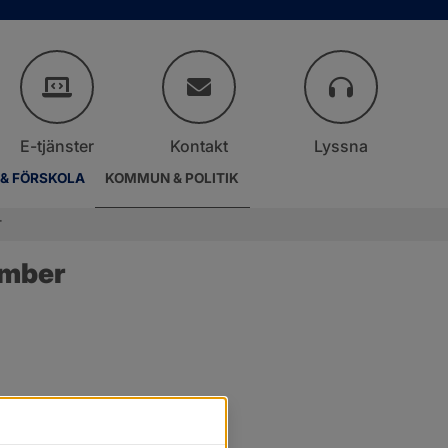
E-tjänster
Kontakt
Lyssna
 & FÖRSKOLA
KOMMUN & POLITIK
r
ember
.