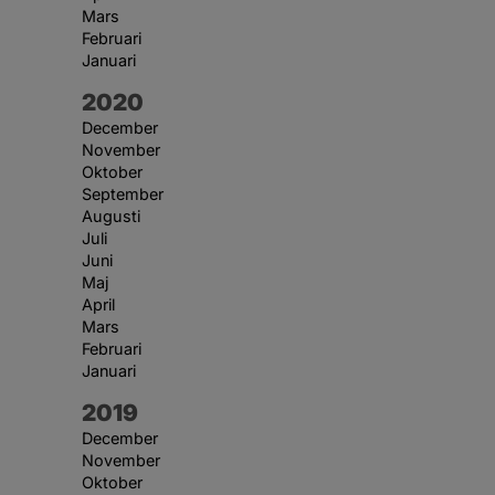
Mars
Februari
Januari
År:
2020
December
November
Oktober
September
Augusti
Juli
Juni
Maj
April
Mars
Februari
Januari
År:
2019
December
November
Oktober