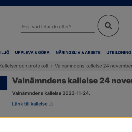
Sök
på
webbplatsen
ILJÖ
UPPLEVA & GÖRA
NÄRINGSLIV & ARBETE
UTBILDNING
Kallelser och protokoll
/
Valnämndens kallelse 24 novembe
Valnämndens kallelse 24 nov
Valnämndens kallelse 2023-11-24.
pdf, 146.8 kB, öppnas i nytt fönster
Länk till kallelse