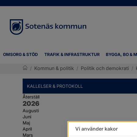
OMSORG & STÖD
TRAFIK & INFRASTRUKTUR
BYGGA, BO & M
/
Kommun & politik
/
Politik och demokrati
/
Sotenäs kommun
KALLELSER & PROTOKOLL
Återställ
År:
2026
Augusti
Juni
Maj
Vi använder kakor
April
Mars