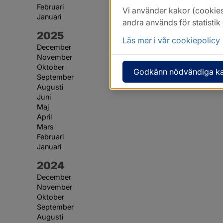
Februari
Vi använder kakor (cookies
Januari
andra används för statisti
År:
2025
Läs mer i vår cookiepolicy
December
November
Oktober
Godkänn nödvändiga k
September
Augusti
Juni
Maj
April
Mars
Februari
Januari
År:
2024
December
November
Oktober
September
Augusti