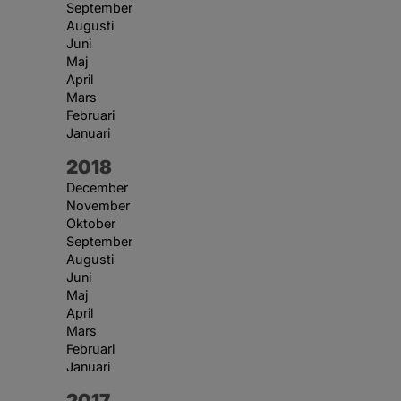
September
Augusti
Juni
Maj
April
Mars
Februari
Januari
År:
2018
December
November
Oktober
September
Augusti
Juni
Maj
April
Mars
Februari
Januari
År:
2017