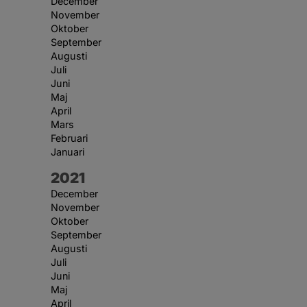
December
November
Oktober
September
Augusti
Juli
Juni
Maj
April
Mars
Februari
Januari
År:
2021
December
November
Oktober
September
Augusti
Juli
Juni
Maj
April