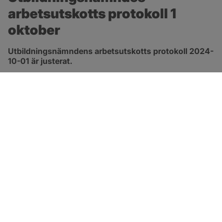
arbetsutskotts protokoll 1 
oktober
Utbildningsnämndens arbetsutskotts protokoll 2024-
10-01 är justerat.
pdf, 301.2 kB, öppnas i nytt fönster.
Länk till protokoll
SOTENÄS KOMMUN
Besöksadress
Parkgatan 46
456 80 Kungshamn