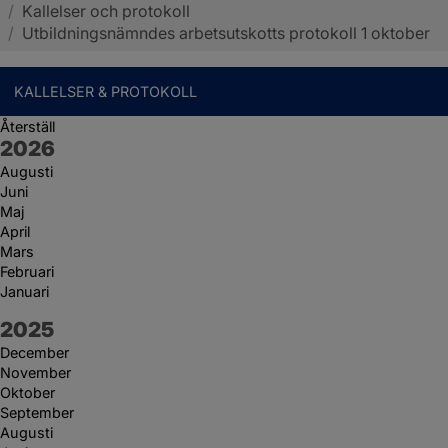
/
Kallelser och protokoll
Sotenäs kommun
/
Utbildningsnämndes arbetsutskotts protokoll 1 oktober
KALLELSER & PROTOKOLL
Återställ
År:
2026
Augusti
Juni
Maj
April
Mars
Februari
Januari
År:
2025
December
November
Oktober
September
Augusti