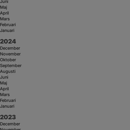
Juni
Maj
April
Mars
Februari
Januari
År:
2024
December
November
Oktober
September
Augusti
Juni
Maj
April
Mars
Februari
Januari
År:
2023
December
November