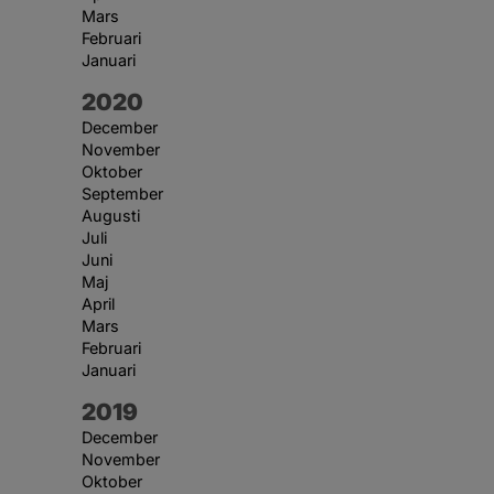
Mars
Februari
Januari
År:
2020
December
November
Oktober
September
Augusti
Juli
Juni
Maj
April
Mars
Februari
Januari
År:
2019
December
November
Oktober