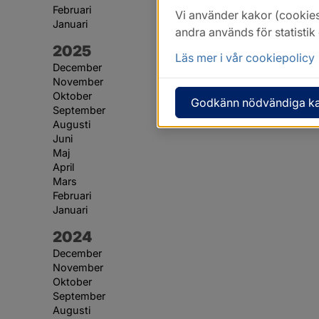
Februari
Vi använder kakor (cookies
Januari
andra används för statisti
År:
2025
Läs mer i vår cookiepolicy
December
November
Oktober
Godkänn nödvändiga k
September
Augusti
Juni
Maj
April
Mars
Februari
Januari
År:
2024
December
November
Oktober
September
Augusti