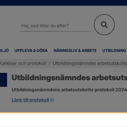
Sök
på
webbplatsen
ILJÖ
UPPLEVA & GÖRA
NÄRINGSLIV & ARBETE
UTBILDNING
Kallelser och protokoll
/
Utbildningsnämndes arbetsutskotts 
Utbildningsnämndes arbetsutsk
Utbildningsnämndens arbetsutskotts protokoll 2024-
pdf, 301.2 kB, öppnas i nytt fönst
Länk till protokoll