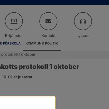
E-tjänster
Kontakt
Lyssna
 & FÖRSKOLA
KOMMUN & POLITIK
protokoll 1 oktober
otts protokoll 1 oktober
10-01 är justerat.
er.