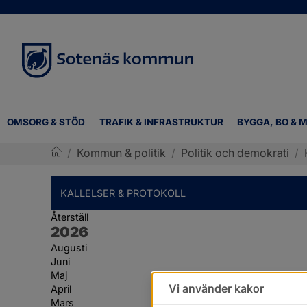
OMSORG & STÖD
TRAFIK & INFRASTRUKTUR
BYGGA, BO & M
/
Kommun & politik
/
Politik och demokrati
/
Sotenäs kommun
KALLELSER & PROTOKOLL
Återställ
År:
2026
Augusti
Juni
Maj
Vi använder kakor
April
Mars