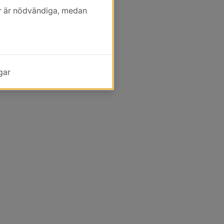
kor är nödvändiga, medan
gar