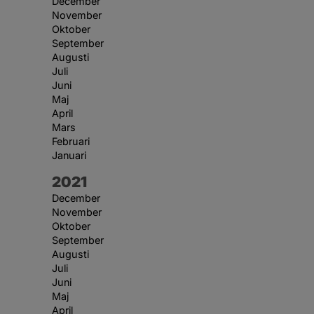
December
November
Oktober
September
Augusti
Juli
Juni
Maj
April
Mars
Februari
Januari
År:
2021
December
November
Oktober
September
Augusti
Juli
Juni
Maj
April