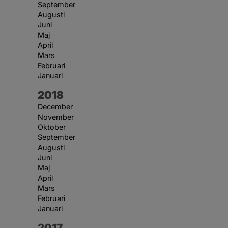
September
Augusti
Juni
Maj
April
Mars
Februari
Januari
År:
2018
December
November
Oktober
September
Augusti
Juni
Maj
April
Mars
Februari
Januari
År:
2017