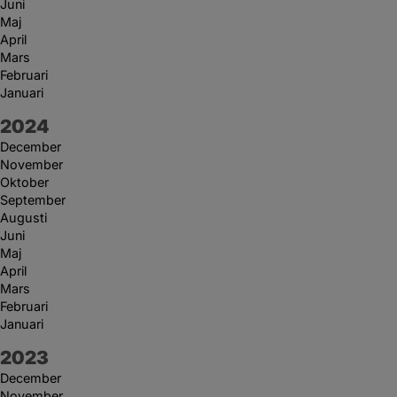
Juni
Maj
April
Mars
Februari
Januari
År:
2024
December
November
Oktober
September
Augusti
Juni
Maj
April
Mars
Februari
Januari
År:
2023
December
November