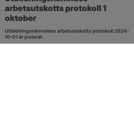
arbetsutskotts protokoll 1 
oktober
Utbildningsnämndens arbetsutskotts protokoll 2024-
10-01 är justerat.
pdf, 301.2 kB, öppnas i nytt fönster.
Länk till protokoll
SOTENÄS KOMMUN
Besöksadress
Parkgatan 46
456 80 Kungshamn