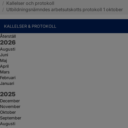
/
Kallelser och protokoll
Sotenäs kommun
/
Utbildningsnämndes arbetsutskotts protokoll 1 oktober
KALLELSER & PROTOKOLL
Återställ
År:
2026
Augusti
Juni
Maj
April
Mars
Februari
Januari
År:
2025
December
November
Oktober
September
Augusti