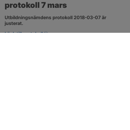
protokoll 7 mars
Utbildningsnämdens protokoll 2018-03-07 är 
justerat.
pdf, 477.2 kB, öppnas i nytt fönster.
Länk till protokoll
SOTENÄS KOMMUN
Besöksadress
Parkgatan 46
456 80 Kungshamn
Hitta hit