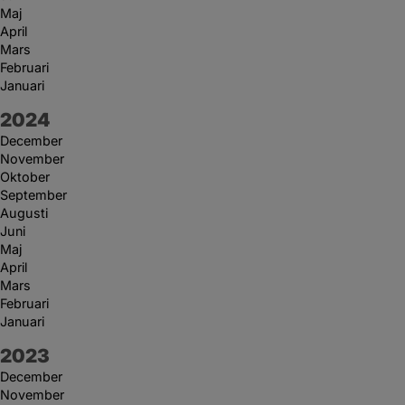
Maj
April
Mars
Februari
Januari
År:
2024
December
November
Oktober
September
Augusti
Juni
Maj
April
Mars
Februari
Januari
År:
2023
December
November