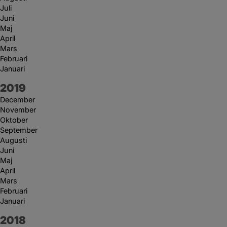
Juli
Juni
Maj
April
Mars
Februari
Januari
År:
2019
December
November
Oktober
September
Augusti
Juni
Maj
April
Mars
Februari
Januari
År:
2018