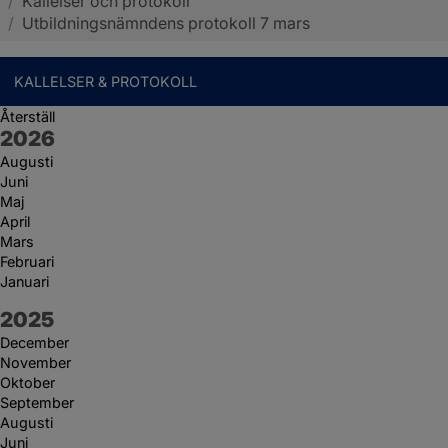
/
Kallelser och protokoll
Sotenäs kommun
/
Utbildningsnämndens protokoll 7 mars
KALLELSER & PROTOKOLL
Återställ
År:
2026
Augusti
Juni
Maj
April
Mars
Februari
Januari
År:
2025
December
November
Oktober
September
Augusti
Juni