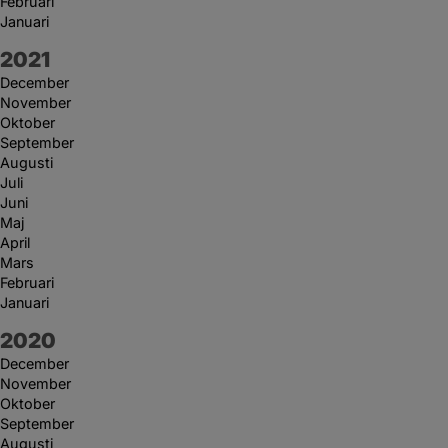
Februari
Januari
År:
2021
December
November
Oktober
September
Augusti
Juli
Juni
Maj
April
Mars
Februari
Januari
År:
2020
December
November
Oktober
September
Augusti