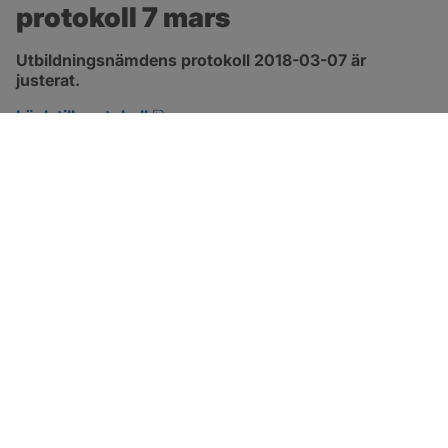
protokoll 7 mars
Utbildningsnämdens protokoll 2018-03-07 är 
justerat.
pdf, 477.2 kB, öppnas i nytt fönster.
Länk till protokoll
SOTENÄS KOMMUN
Besöksadress
Parkgatan 46
456 80 Kungshamn
Hitta hit