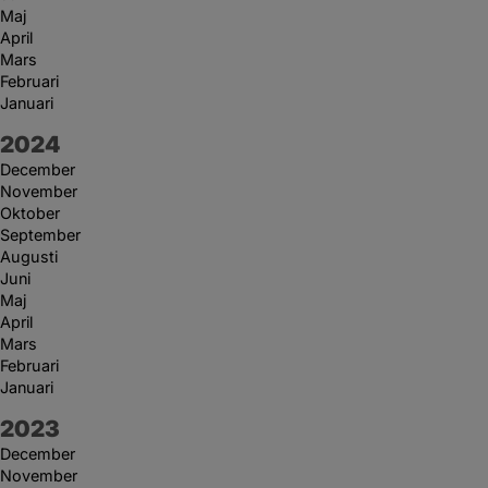
Maj
April
Mars
Februari
Januari
År:
2024
December
November
Oktober
September
Augusti
Juni
Maj
April
Mars
Februari
Januari
År:
2023
December
November