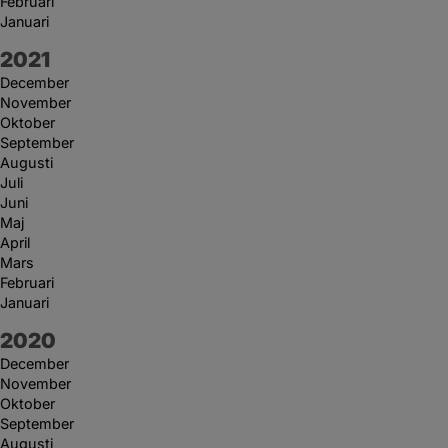
Februari
Januari
År:
2021
December
November
Oktober
September
Augusti
Juli
Juni
Maj
April
Mars
Februari
Januari
År:
2020
December
November
Oktober
September
Augusti