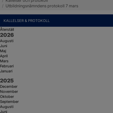
/
Kallelser och protokoll
Sotenäs kommun
/
Utbildningsnämndens protokoll 7 mars
KALLELSER & PROTOKOLL
Återställ
År:
2026
Augusti
Juni
Maj
April
Mars
Februari
Januari
År:
2025
December
November
Oktober
September
Augusti
Juni