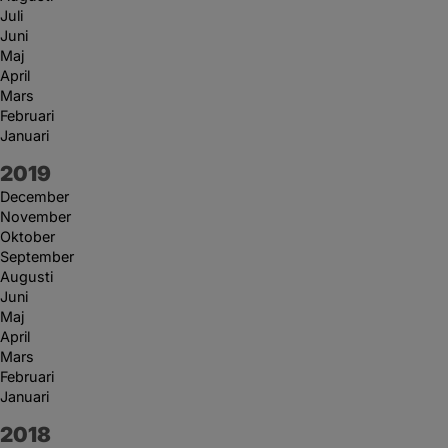
Juli
Juni
Maj
April
Mars
Februari
Januari
År:
2019
December
November
Oktober
September
Augusti
Juni
Maj
April
Mars
Februari
Januari
År:
2018