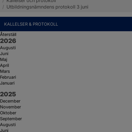
/
Kallelser och protokoll
Sotenäs kommun
/
Utbildningsnämndens protokoll 3 juni
KALLELSER & PROTOKOLL
Återställ
År:
2026
Augusti
Juni
Maj
April
Mars
Februari
Januari
År:
2025
December
November
Oktober
September
Augusti
Juni