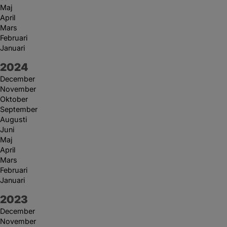
Maj
April
Mars
Februari
Januari
År:
2024
December
November
Oktober
September
Augusti
Juni
Maj
April
Mars
Februari
Januari
År:
2023
December
November