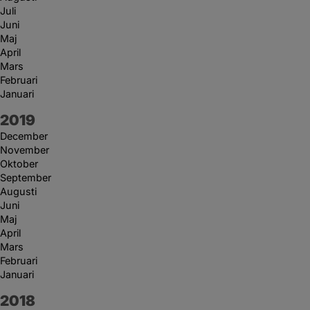
Juli
Juni
Maj
April
Mars
Februari
Januari
År:
2019
December
November
Oktober
September
Augusti
Juni
Maj
April
Mars
Februari
Januari
År:
2018