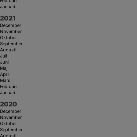
Februari
Januari
År:
2021
December
November
Oktober
September
Augusti
Juli
Juni
Maj
April
Mars
Februari
Januari
År:
2020
December
November
Oktober
September
Augusti