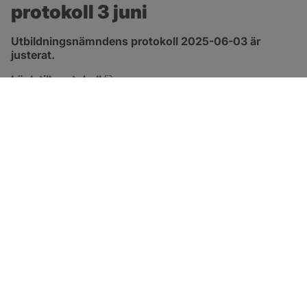
protokoll 3 juni
Utbildningsnämndens protokoll 2025-06-03 är 
justerat.
pdf, 272.1 kB, öppnas i nytt fönster.
Länk till protokoll
SOTENÄS KOMMUN
Besöksadress
Parkgatan 46
456 80 Kungshamn
Hitta hit