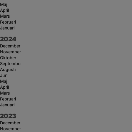
Maj
April
Mars
Februari
Januari
År:
2024
December
November
Oktober
September
Augusti
Juni
Maj
April
Mars
Februari
Januari
År:
2023
December
November