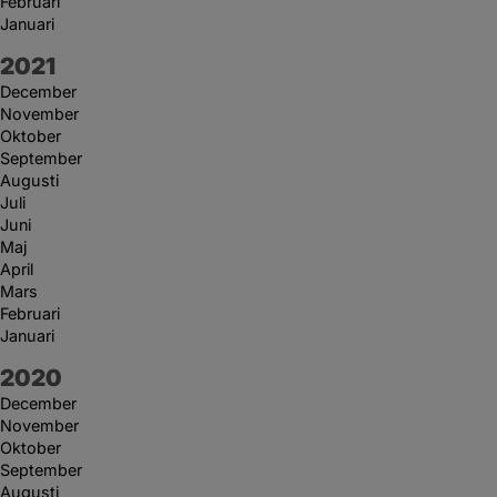
Februari
Januari
År:
2021
December
November
Oktober
September
Augusti
Juli
Juni
Maj
April
Mars
Februari
Januari
År:
2020
December
November
Oktober
September
Augusti