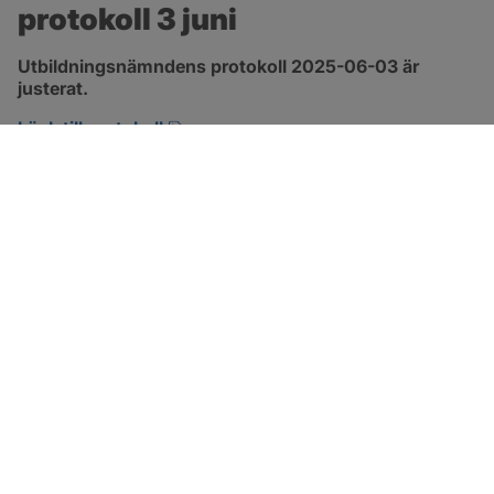
protokoll 3 juni
Utbildningsnämndens protokoll 2025-06-03 är 
justerat.
pdf, 272.1 kB, öppnas i nytt fönster.
Länk till protokoll
SOTENÄS KOMMUN
Besöksadress
Parkgatan 46
456 80 Kungshamn
Hitta hit