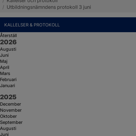
/
Kallelser och protokoll
Sotenäs kommun
/
Utbildningsnämndens protokoll 3 juni
KALLELSER & PROTOKOLL
Återställ
År:
2026
Augusti
Juni
Maj
April
Mars
Februari
Januari
År:
2025
December
November
Oktober
September
Augusti
Juni