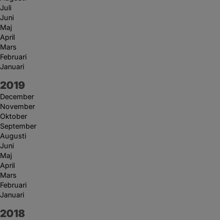
Juli
Juni
Maj
April
Mars
Februari
Januari
År:
2019
December
November
Oktober
September
Augusti
Juni
Maj
April
Mars
Februari
Januari
År:
2018