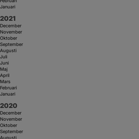
Februari
Januari
År:
2021
December
November
Oktober
September
Augusti
Juli
Juni
Maj
April
Mars
Februari
Januari
År:
2020
December
November
Oktober
September
Augusti