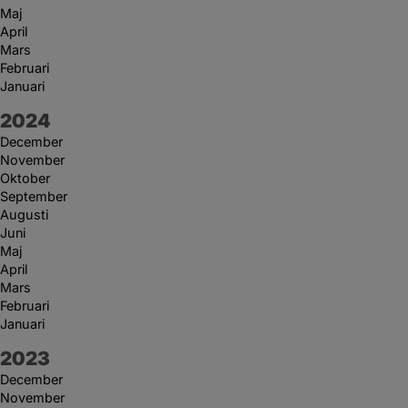
Maj
April
Mars
Februari
Januari
År:
2024
December
November
Oktober
September
Augusti
Juni
Maj
April
Mars
Februari
Januari
År:
2023
December
November