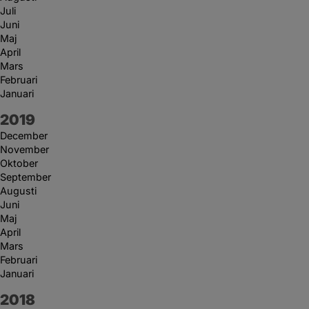
Juli
Juni
Maj
April
Mars
Februari
Januari
År:
2019
December
November
Oktober
September
Augusti
Juni
Maj
April
Mars
Februari
Januari
År:
2018