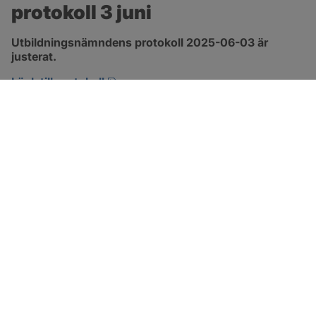
protokoll 3 juni
Utbildningsnämndens protokoll 2025-06-03 är 
justerat.
pdf, 272.1 kB, öppnas i nytt fönster.
Länk till protokoll
SOTENÄS KOMMUN
Besöksadress
Parkgatan 46
456 80 Kungshamn
Hitta hit