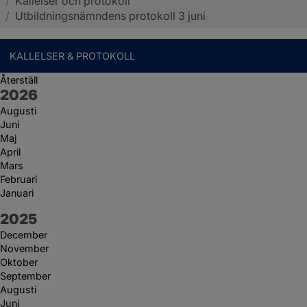
/
Kallelser och protokoll
Sotenäs kommun
/
Utbildningsnämndens protokoll 3 juni
KALLELSER & PROTOKOLL
Återställ
År:
2026
Augusti
Juni
Maj
April
Mars
Februari
Januari
År:
2025
December
November
Oktober
September
Augusti
Juni