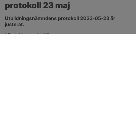
protokoll 23 maj
Utbildningsnämndens protokoll 2023-05-23 är 
justerat.
pdf, 544.7 kB, öppnas i nytt fönster.
Länk till protokoll
SOTENÄS KOMMUN
Besöksadress
Parkgatan 46
456 80 Kungshamn
Hitta hit