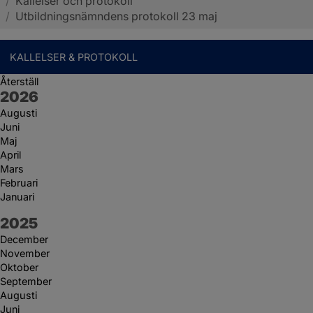
/
Kallelser och protokoll
Sotenäs kommun
/
Utbildningsnämndens protokoll 23 maj
KALLELSER & PROTOKOLL
Återställ
År:
2026
Augusti
Juni
Maj
April
Mars
Februari
Januari
År:
2025
December
November
Oktober
September
Augusti
Juni