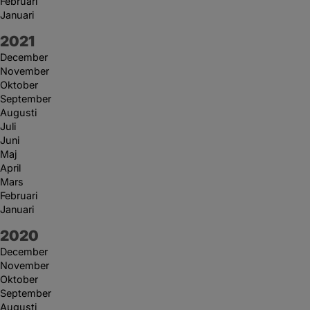
Februari
Januari
År:
2021
December
November
Oktober
September
Augusti
Juli
Juni
Maj
April
Mars
Februari
Januari
År:
2020
December
November
Oktober
September
Augusti