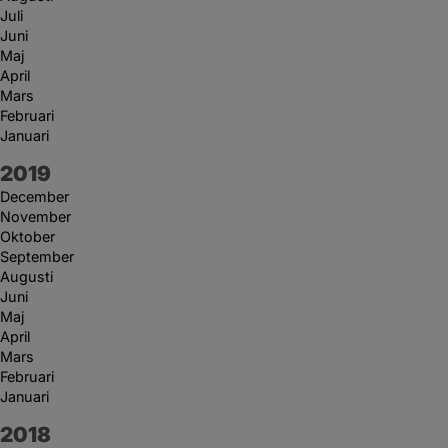
Juli
Juni
Maj
April
Mars
Februari
Januari
År:
2019
December
November
Oktober
September
Augusti
Juni
Maj
April
Mars
Februari
Januari
År:
2018