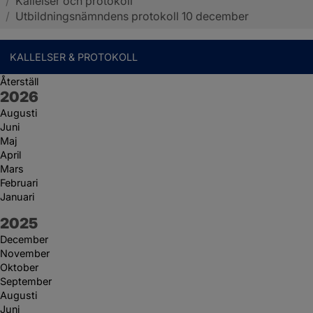
/
Kallelser och protokoll
Sotenäs kommun
/
Utbildningsnämndens protokoll 10 december
KALLELSER & PROTOKOLL
Återställ
År:
2026
Augusti
Juni
Maj
April
Mars
Februari
Januari
År:
2025
December
November
Oktober
September
Augusti
Juni