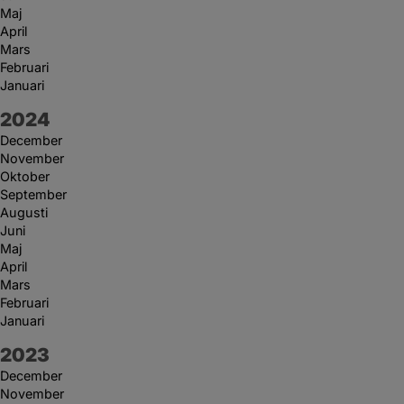
Maj
April
Mars
Februari
Januari
År:
2024
December
November
Oktober
September
Augusti
Juni
Maj
April
Mars
Februari
Januari
År:
2023
December
November