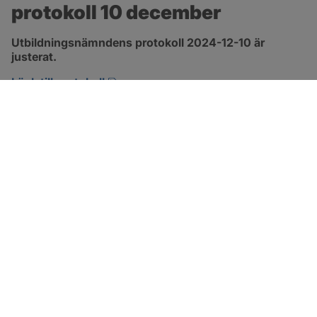
protokoll 10 december
Utbildningsnämndens protokoll 2024-12-10 är 
justerat.
pdf, 280.9 kB, öppnas i nytt fönster.
Länk till protokoll
SOTENÄS KOMMUN
Besöksadress
Parkgatan 46
456 80 Kungshamn
Hitta hit