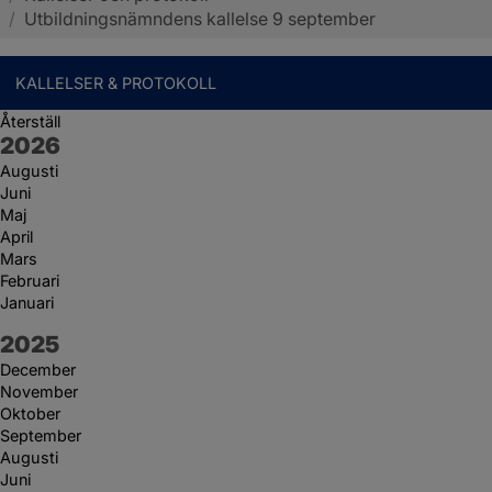
/
Utbildningsnämndens kallelse 9 september
KALLELSER & PROTOKOLL
Återställ
År:
2026
Augusti
Juni
Maj
April
Mars
Februari
Januari
År:
2025
December
November
Oktober
September
Augusti
Juni