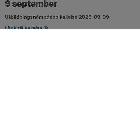
9 september
Utbildningsnämndens kallelse 2025-09-09
pdf, 192.8 kB, öppnas i nytt fönster.
Länk till kallelse
SOTENÄS KOMMUN
Besöksadress
Parkgatan 46
456 80 Kungshamn
Hitta hit