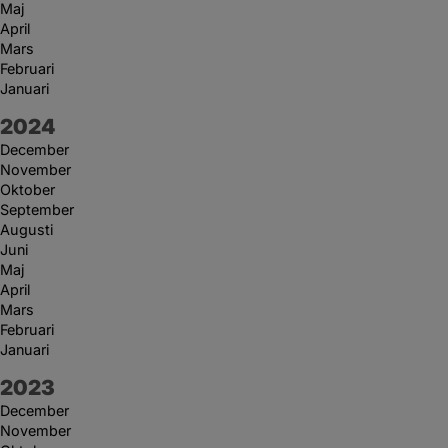
Maj
April
Mars
Februari
Januari
År:
2024
December
November
Oktober
September
Augusti
Juni
Maj
April
Mars
Februari
Januari
År:
2023
December
November