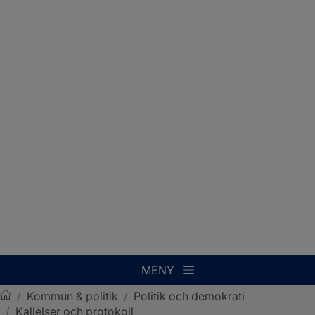
MENY
/
Kommun & politik
/
Politik och demokrati
/
Kallelser och protokoll
Sotenäs kommun