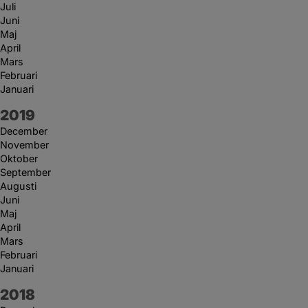
Juli
Juni
Maj
April
Mars
Februari
Januari
År:
2019
December
November
Oktober
September
Augusti
Juni
Maj
April
Mars
Februari
Januari
År:
2018