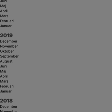
Juni
Maj
April
Mars
Februari
Januari
År:
2019
December
November
Oktober
September
Augusti
Juni
Maj
April
Mars
Februari
Januari
År:
2018
December
November