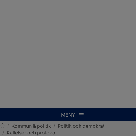
MENY
/
Kommun & politik
/
Politik och demokrati
/
Kallelser och protokoll
Sotenäs kommun