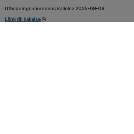
Utbildningsnämndens kallelse 2025-09-09
pdf, 192.8 kB, öppnas i nytt fönster.
Länk till kallelse
SOTENÄS KOMMUN
Besöksadress
Parkgatan 46
456 80 Kungshamn
Hitta hit
Organisationsnummer: