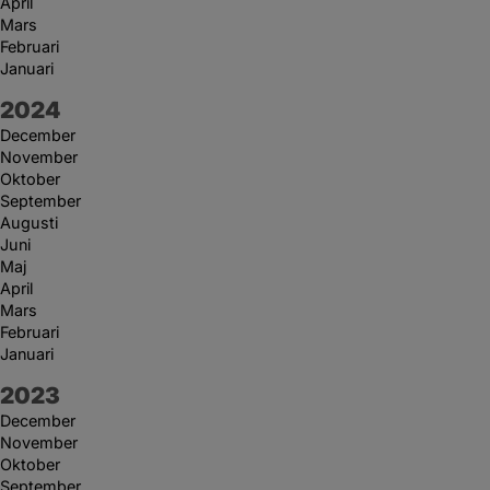
April
Mars
Februari
Januari
År:
2024
December
November
Oktober
September
Augusti
Juni
Maj
April
Mars
Februari
Januari
År:
2023
December
November
Oktober
September