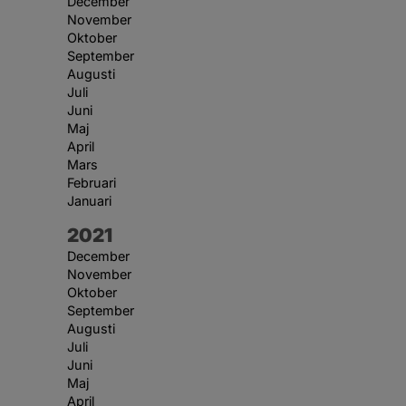
December
November
Oktober
September
Augusti
Juli
Juni
Maj
April
Mars
Februari
Januari
År:
2021
December
November
Oktober
September
Augusti
Juli
Juni
Maj
April