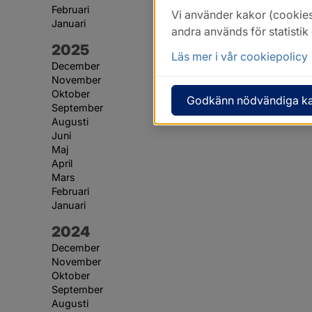
Februari
Vi använder kakor (cookies
Januari
andra används för statisti
År:
2025
Läs mer i vår cookiepolicy
December
November
Oktober
Godkänn nödvändiga k
September
Augusti
Juni
Maj
April
Mars
Februari
Januari
År:
2024
December
November
Oktober
September
Augusti