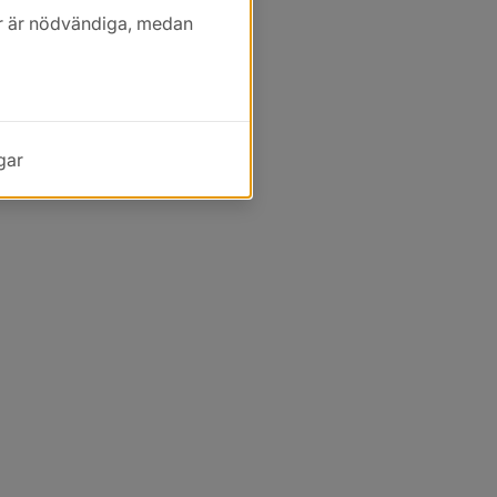
kor är nödvändiga, medan
gar