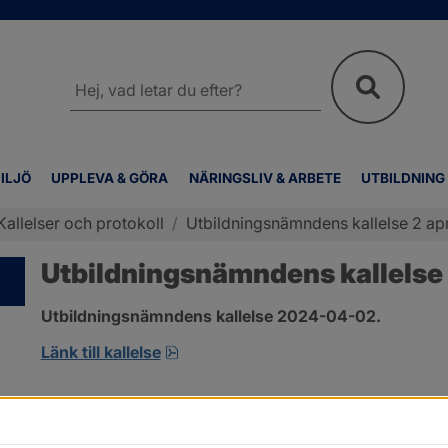
Sök
på
webbplatsen
ILJÖ
UPPLEVA & GÖRA
NÄRINGSLIV & ARBETE
UTBILDNING
Kallelser och protokoll
/
Utbildningsnämndens kallelse 2 apr
Utbildningsnämndens kallelse 
Utbildningsnämndens kallelse 2024-04-02.
pdf, 204.1 kB, öppnas i nytt fönster
Länk till kallelse