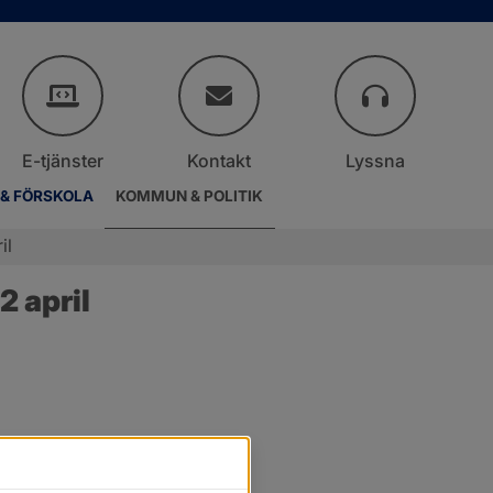
E-tjänster
Kontakt
Lyssna
 & FÖRSKOLA
KOMMUN & POLITIK
il
2 april
.