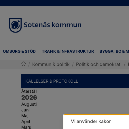
OMSORG & STÖD
TRAFIK & INFRASTRUKTUR
BYGGA, BO & M
/
Kommun & politik
/
Politik och demokrati
/
Sotenäs kommun
KALLELSER & PROTOKOLL
Återställ
År:
2026
Augusti
Juni
Maj
Vi använder kakor
April
Mars