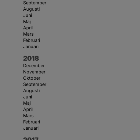
September
Augusti
Juni
Maj
April
Mars
Februari
Januari
År:
2018
December
November
Oktober
September
Augusti
Juni
Maj
April
Mars
Februari
Januari
År:
2017