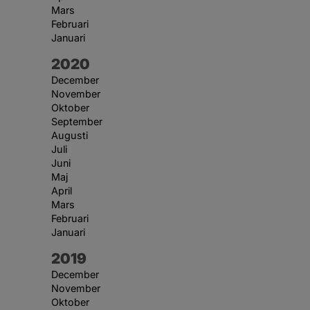
Mars
Februari
Januari
År:
2020
December
November
Oktober
September
Augusti
Juli
Juni
Maj
April
Mars
Februari
Januari
År:
2019
December
November
Oktober