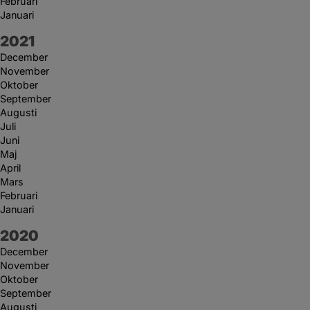
Februari
Januari
År:
2021
December
November
Oktober
September
Augusti
Juli
Juni
Maj
April
Mars
Februari
Januari
År:
2020
December
November
Oktober
September
Augusti