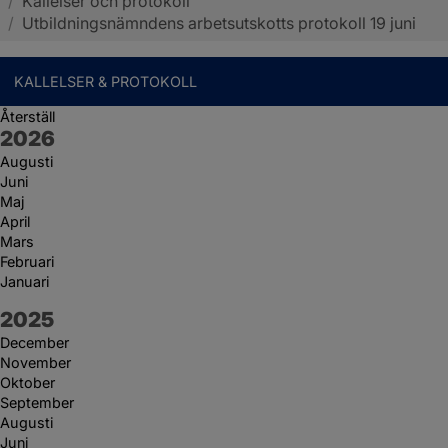
/
Kallelser och protokoll
Sotenäs kommun
/
Utbildningsnämndens arbetsutskotts protokoll 19 juni
KALLELSER & PROTOKOLL
Återställ
År:
2026
Augusti
Juni
Maj
April
Mars
Februari
Januari
År:
2025
December
November
Oktober
September
Augusti
Juni