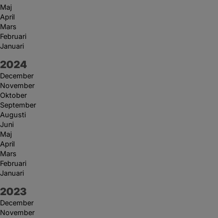
Maj
April
Mars
Februari
Januari
År:
2024
December
November
Oktober
September
Augusti
Juni
Maj
April
Mars
Februari
Januari
År:
2023
December
November