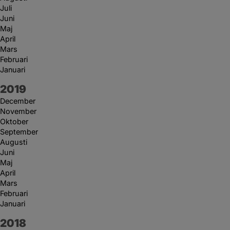
Juli
Juni
Maj
April
Mars
Februari
Januari
År:
2019
December
November
Oktober
September
Augusti
Juni
Maj
April
Mars
Februari
Januari
År:
2018