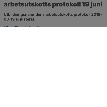
arbetsutskotts protokoll 19 juni
Utbildningsnämndens arbetsutskotts protokoll 2019-
06-19 är justerat.
pdf, 129.5 kB, öppnas i nytt fönster.
Länk till protokoll
SOTENÄS KOMMUN
Besöksadress
Parkgatan 46
456 80 Kungshamn
Hitta hit