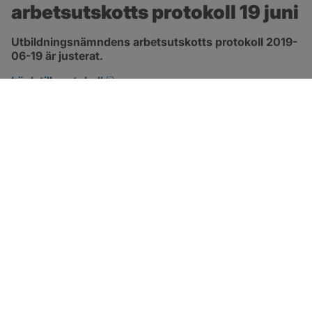
arbetsutskotts protokoll 19 juni
Utbildningsnämndens arbetsutskotts protokoll 2019-
06-19 är justerat.
pdf, 129.5 kB, öppnas i nytt fönster.
Länk till protokoll
SOTENÄS KOMMUN
Besöksadress
Parkgatan 46
456 80 Kungshamn
Hitta hit