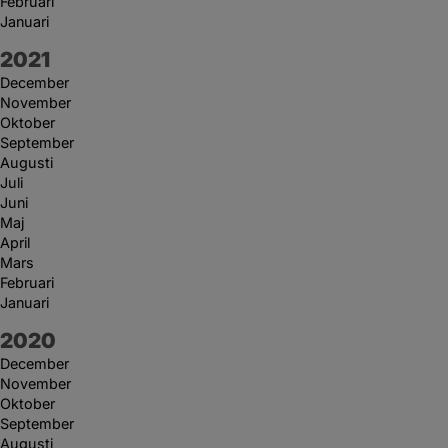
Februari
Januari
År:
2021
December
November
Oktober
September
Augusti
Juli
Juni
Maj
April
Mars
Februari
Januari
År:
2020
December
November
Oktober
September
Augusti