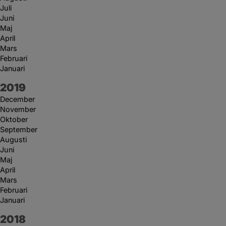
Juli
Juni
Maj
April
Mars
Februari
Januari
År:
2019
December
November
Oktober
September
Augusti
Juni
Maj
April
Mars
Februari
Januari
År:
2018