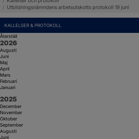
/
Kallelser och protokoll
Sotenäs kommun
/
Utbildningsnämndens arbetsutskotts protokoll 19 juni
KALLELSER & PROTOKOLL
Återställ
År:
2026
Augusti
Juni
Maj
April
Mars
Februari
Januari
År:
2025
December
November
Oktober
September
Augusti
Juni