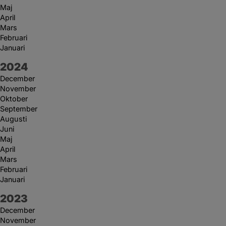
Maj
April
Mars
Februari
Januari
År:
2024
December
November
Oktober
September
Augusti
Juni
Maj
April
Mars
Februari
Januari
År:
2023
December
November