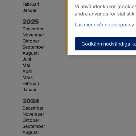
Februari
Vi använder kakor (cookies
Januari
andra används för statisti
År:
2025
Läs mer i vår cookiepolicy
December
November
Oktober
Godkänn nödvändiga k
September
Augusti
Juni
Maj
April
Mars
Februari
Januari
År:
2024
December
November
Oktober
September
Augusti