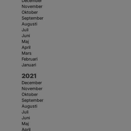
December
November
Oktober
September
Augusti
Juli
Juni
Maj
April
Mars
Februari
Januari
År:
2021
December
November
Oktober
September
Augusti
Juli
Juni
Maj
April