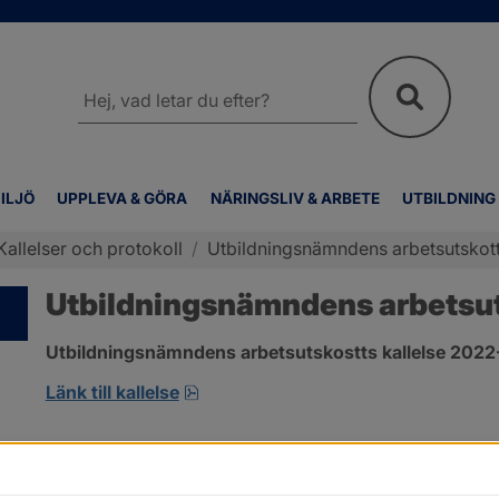
Sök
på
webbplatsen
ILJÖ
UPPLEVA & GÖRA
NÄRINGSLIV & ARBETE
UTBILDNING
Kallelser och protokoll
/
Utbildningsnämndens arbetsutskotts 
Utbildningsnämndens arbetsutsk
Utbildningsnämndens arbetsutskostts kallelse 2022-
pdf, 945.6 kB, öppnas i nytt fönste
Länk till kallelse