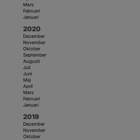
Mars
Februari
Januari
År:
2020
December
November
Oktober
September
Augusti
Juli
Juni
Maj
April
Mars
Februari
Januari
År:
2019
December
November
Oktober