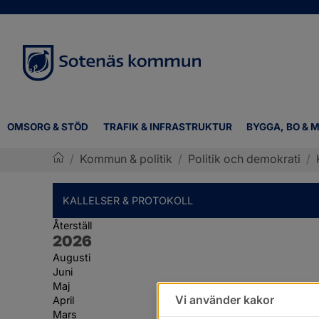
OMSORG & STÖD
TRAFIK & INFRASTRUKTUR
BYGGA, BO & M
/
Kommun & politik
/
Politik och demokrati
/
Sotenäs kommun
KALLELSER & PROTOKOLL
Återställ
År:
2026
Augusti
Juni
Maj
Vi använder kakor
April
Mars