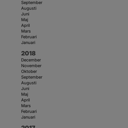
September
Augusti
Juni
Maj
April
Mars
Februari
Januari
År:
2018
December
November
Oktober
September
Augusti
Juni
Maj
April
Mars
Februari
Januari
År:
2017