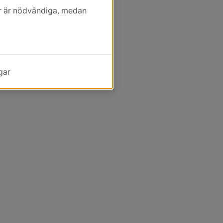
kor är nödvändiga, medan
gar