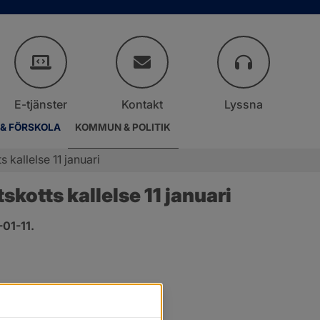
E-tjänster
Kontakt
Lyssna
 & FÖRSKOLA
KOMMUN & POLITIK
kallelse 11 januari
otts kallelse 11 januari
01-11.
r.