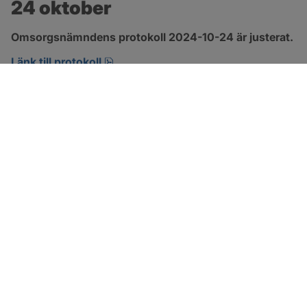
24 oktober
Omsorgsnämndens protokoll 2024-10-24 är justerat.
pdf, 263.3 kB, öppnas i nytt fönster.
Länk till protokoll
SOTENÄS KOMMUN
Besöksadress
Parkgatan 46
456 80 Kungshamn
Hitta hit