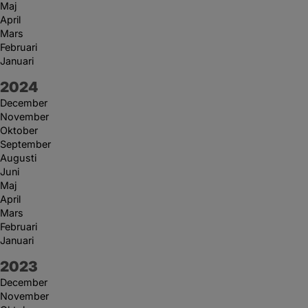
Maj
April
Mars
Februari
Januari
År:
2024
December
November
Oktober
September
Augusti
Juni
Maj
April
Mars
Februari
Januari
År:
2023
December
November