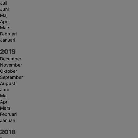
Juli
Juni
Maj
April
Mars
Februari
Januari
År:
2019
December
November
Oktober
September
Augusti
Juni
Maj
April
Mars
Februari
Januari
År:
2018