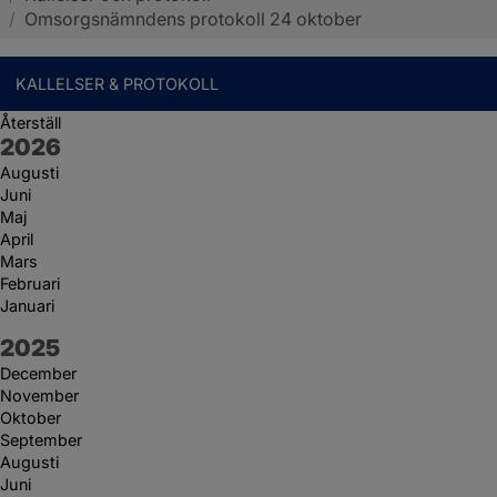
/
Omsorgsnämndens protokoll 24 oktober
KALLELSER & PROTOKOLL
Återställ
År:
2026
Augusti
Juni
Maj
April
Mars
Februari
Januari
År:
2025
December
November
Oktober
September
Augusti
Juni