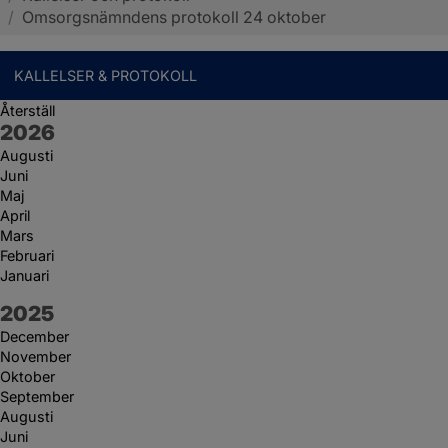
/
Omsorgsnämndens protokoll 24 oktober
KALLELSER & PROTOKOLL
Återställ
År:
2026
Augusti
Juni
Maj
April
Mars
Februari
Januari
År:
2025
December
November
Oktober
September
Augusti
Juni