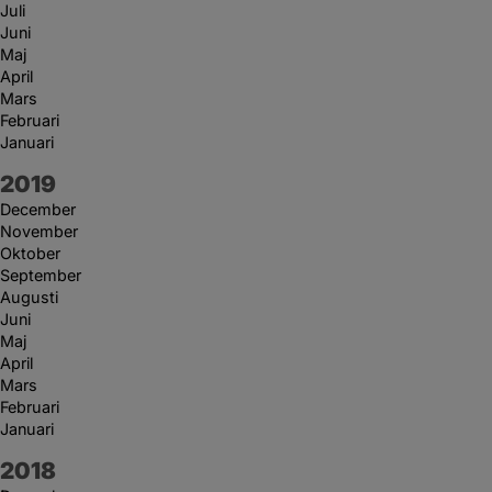
Juli
Juni
Maj
April
Mars
Februari
Januari
År:
2019
December
November
Oktober
September
Augusti
Juni
Maj
April
Mars
Februari
Januari
År:
2018