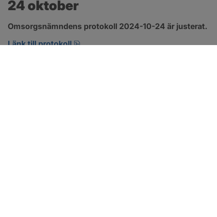
24 oktober
Omsorgsnämndens protokoll 2024-10-24 är justerat.
pdf, 263.3 kB, öppnas i nytt fönster.
Länk till protokoll
SOTENÄS KOMMUN
Besöksadress
Parkgatan 46
456 80 Kungshamn
Hitta hit