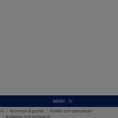
MENY
/
Kommun & politik
/
Politik och demokrati
/
Kallelser och protokoll
Sotenäs kommun