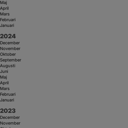
Maj
April
Mars
Februari
Januari
År:
2024
December
November
Oktober
September
Augusti
Juni
Maj
April
Mars
Februari
Januari
År:
2023
December
November