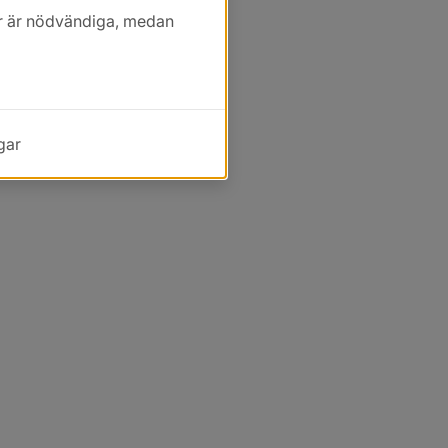
kor är nödvändiga, medan
gar