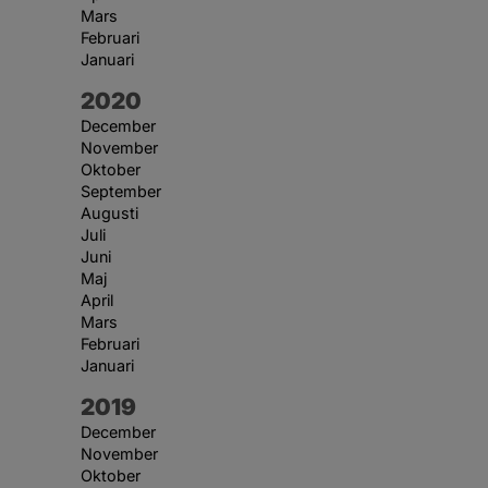
Mars
Februari
Januari
År:
2020
December
November
Oktober
September
Augusti
Juli
Juni
Maj
April
Mars
Februari
Januari
År:
2019
December
November
Oktober