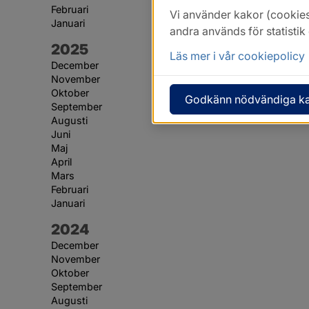
Februari
Vi använder kakor (cookies
Januari
andra används för statisti
År:
2025
Läs mer i vår cookiepolicy
December
November
Oktober
Godkänn nödvändiga k
September
Augusti
Juni
Maj
April
Mars
Februari
Januari
År:
2024
December
November
Oktober
September
Augusti