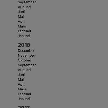
September
Augusti
Juni
Maj
April
Mars
Februari
Januari
År:
2018
December
November
Oktober
September
Augusti
Juni
Maj
April
Mars
Februari
Januari
År:
2017