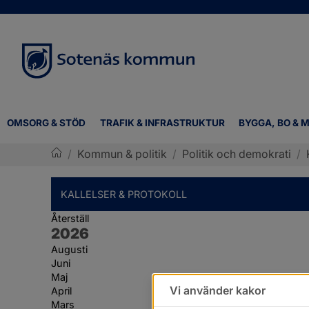
OMSORG & STÖD
TRAFIK & INFRASTRUKTUR
BYGGA, BO & M
/
Kommun & politik
/
Politik och demokrati
/
Sotenäs kommun
KALLELSER & PROTOKOLL
Återställ
År:
2026
Augusti
Juni
Maj
Vi använder kakor
April
Mars