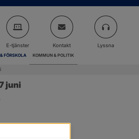
E-tjänster
Kontakt
Lyssna
 & FÖRSKOLA
KOMMUN & POLITIK
i
 juni
.
er.