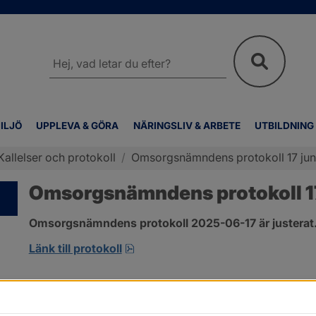
Sök
på
webbplatsen
ILJÖ
UPPLEVA & GÖRA
NÄRINGSLIV & ARBETE
UTBILDNING
Kallelser och protokoll
/
Omsorgsnämndens protokoll 17 jun
Omsorgsnämndens protokoll 17
Omsorgsnämndens protokoll 2025-06-17 är justerat
pdf, 605.7 kB, öppnas i nytt fönst
Länk till protokoll