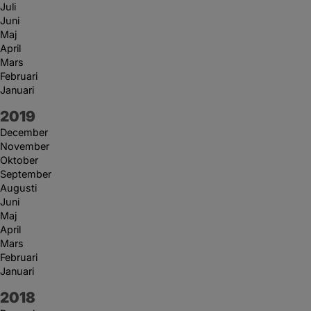
Juli
Juni
Maj
April
Mars
Februari
Januari
År:
2019
December
November
Oktober
September
Augusti
Juni
Maj
April
Mars
Februari
Januari
År:
2018