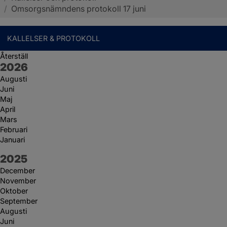
/
Omsorgsnämndens protokoll 17 juni
KALLELSER & PROTOKOLL
Återställ
År:
2026
Augusti
Juni
Maj
April
Mars
Februari
Januari
År:
2025
December
November
Oktober
September
Augusti
Juni