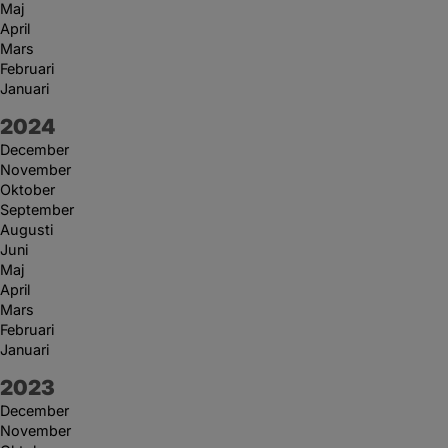
Maj
April
Mars
Februari
Januari
År:
2024
December
November
Oktober
September
Augusti
Juni
Maj
April
Mars
Februari
Januari
År:
2023
December
November