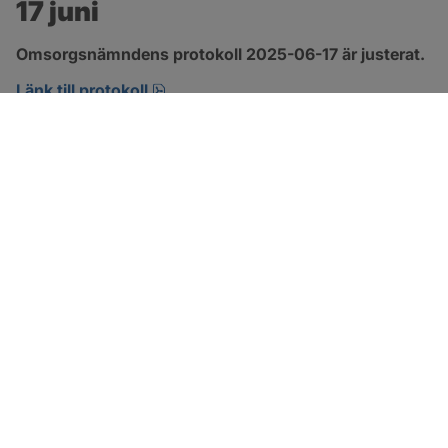
17 juni
Omsorgsnämndens protokoll 2025-06-17 är justerat.
pdf, 605.7 kB, öppnas i nytt fönster.
Länk till protokoll
SOTENÄS KOMMUN
Besöksadress
Parkgatan 46
456 80 Kungshamn
Hitta hit