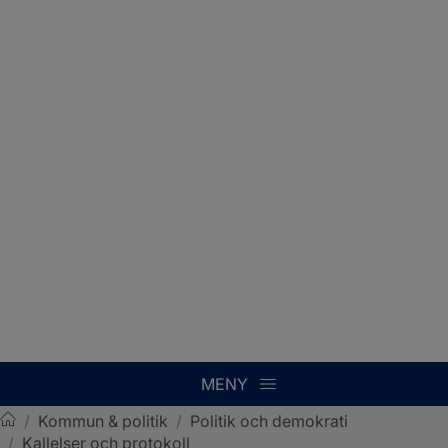
MENY
/
Kommun & politik
/
Politik och demokrati
/
Kallelser och protokoll
Sotenäs kommun