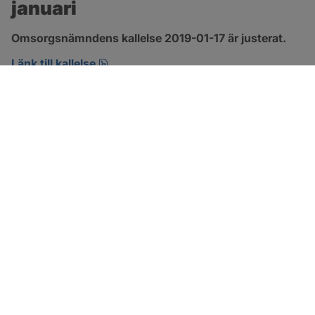
januari
Omsorgsnämndens kallelse 2019-01-17 är justerat.
pdf, öppnas i nytt fönster.
Länk till kallelse
SOTENÄS KOMMUN
Besöksadress
Parkgatan 46
456 80 Kungshamn
Hitta hit