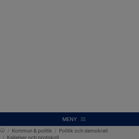
MENY
/
Kommun & politik
/
Politik och demokrati
/
Kallelser och protokoll
Sotenäs kommun