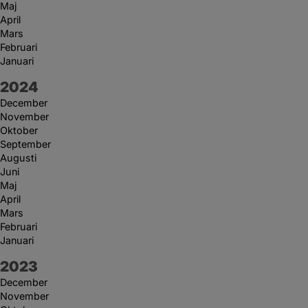
Maj
April
Mars
Februari
Januari
År:
2024
December
November
Oktober
September
Augusti
Juni
Maj
April
Mars
Februari
Januari
År:
2023
December
November