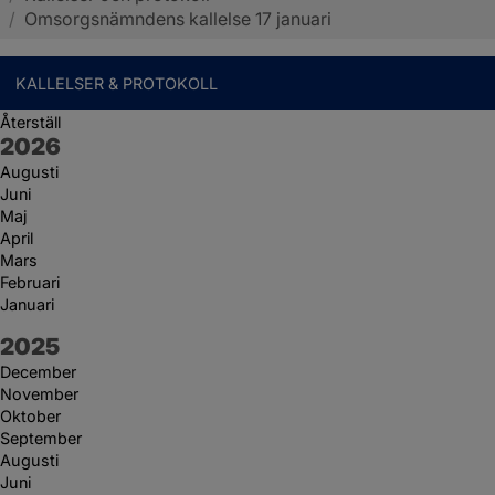
/
Omsorgsnämndens kallelse 17 januari
KALLELSER & PROTOKOLL
Återställ
År:
2026
Augusti
Juni
Maj
April
Mars
Februari
Januari
År:
2025
December
November
Oktober
September
Augusti
Juni