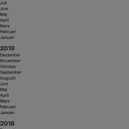
Juli
Juni
Maj
April
Mars
Februari
Januari
År:
2019
December
November
Oktober
September
Augusti
Juni
Maj
April
Mars
Februari
Januari
År:
2018