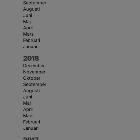
September
Augusti
Juni
Maj
April
Mars
Februari
Januari
År:
2018
December
November
Oktober
September
Augusti
Juni
Maj
April
Mars
Februari
Januari
År:
2017