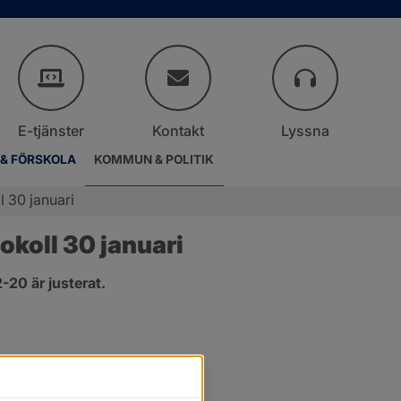
E-tjänster
Kontakt
Lyssna
 & FÖRSKOLA
KOMMUN & POLITIK
 30 januari
koll 30 januari
20 är justerat.
er.