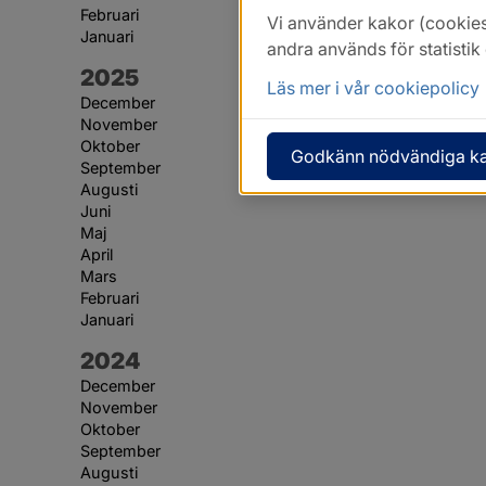
Februari
Vi använder kakor (cookies
Januari
andra används för statisti
År:
2025
Läs mer i vår cookiepolicy
December
November
Oktober
Godkänn nödvändiga k
September
Augusti
Juni
Maj
April
Mars
Februari
Januari
År:
2024
December
November
Oktober
September
Augusti