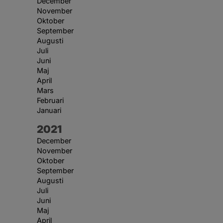
December
November
Oktober
September
Augusti
Juli
Juni
Maj
April
Mars
Februari
Januari
År:
2021
December
November
Oktober
September
Augusti
Juli
Juni
Maj
April