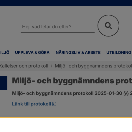
Sök
på
webbplatsen
ILJÖ
UPPLEVA & GÖRA
NÄRINGSLIV & ARBETE
UTBILDNING
Kallelser och protokoll
/
Miljö- och byggnämndens protokoll
Miljö- och byggnämndens proto
Miljö- och byggnämndens protokoll 2025-01-30 §§ 2-
pdf, 349.4 kB, öppnas i nytt fönst
Länk till protokoll