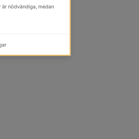
kor är nödvändiga, medan
gar