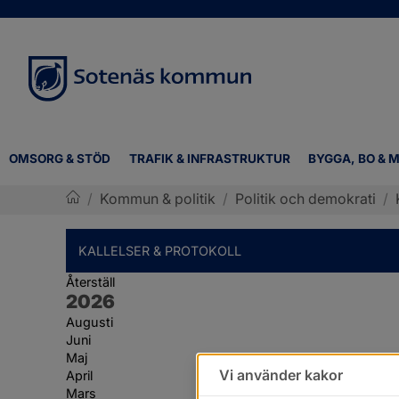
OMSORG & STÖD
TRAFIK & INFRASTRUKTUR
BYGGA, BO & M
/
Kommun & politik
/
Politik och demokrati
/
Sotenäs kommun
KALLELSER & PROTOKOLL
Återställ
År:
2026
Augusti
Juni
Maj
Vi använder kakor
April
Mars