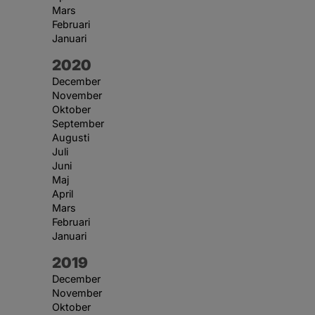
Mars
Februari
Januari
År:
2020
December
November
Oktober
September
Augusti
Juli
Juni
Maj
April
Mars
Februari
Januari
År:
2019
December
November
Oktober