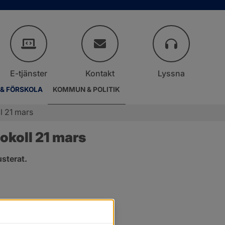
E-tjänster
Kontakt
Lyssna
 & FÖRSKOLA
KOMMUN & POLITIK
l 21 mars
okoll 21 mars
sterat.
er.