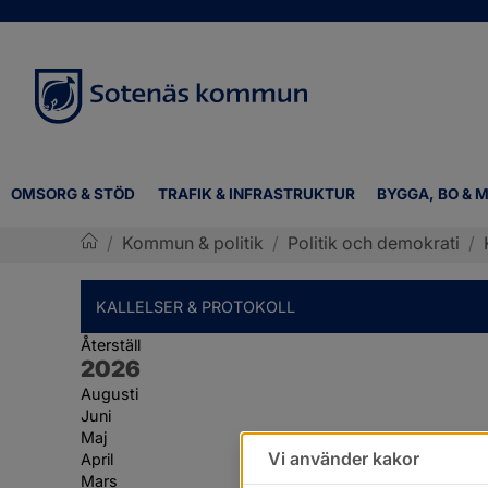
OMSORG & STÖD
TRAFIK & INFRASTRUKTUR
BYGGA, BO & M
/
Kommun & politik
/
Politik och demokrati
/
Sotenäs kommun
KALLELSER & PROTOKOLL
Återställ
År:
2026
Augusti
Juni
Maj
Vi använder kakor
April
Mars