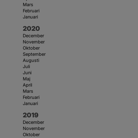
Mars
Februari
Januari
År:
2020
December
November
Oktober
September
Augusti
Juli
Juni
Maj
April
Mars
Februari
Januari
År:
2019
December
November
Oktober