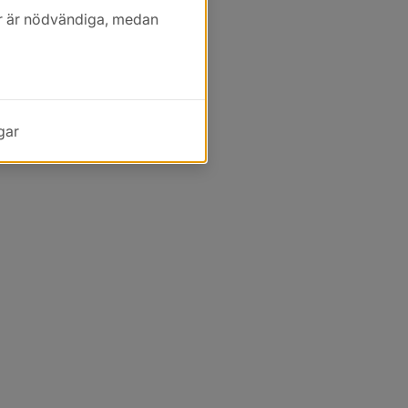
kor är nödvändiga, medan
gar