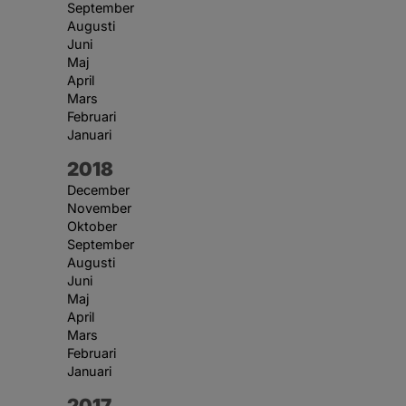
September
Augusti
Juni
Maj
April
Mars
Februari
Januari
År:
2018
December
November
Oktober
September
Augusti
Juni
Maj
April
Mars
Februari
Januari
År:
2017