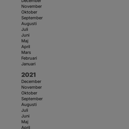
December
November
Oktober
September
Augusti
Juli
Juni
Maj
April
Mars
Februari
Januari
År:
2021
December
November
Oktober
September
Augusti
Juli
Juni
Maj
April