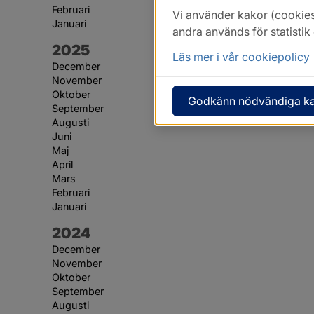
Februari
Vi använder kakor (cookies
Januari
andra används för statisti
År:
2025
Läs mer i vår cookiepolicy
December
November
Oktober
Godkänn nödvändiga k
September
Augusti
Juni
Maj
April
Mars
Februari
Januari
År:
2024
December
November
Oktober
September
Augusti