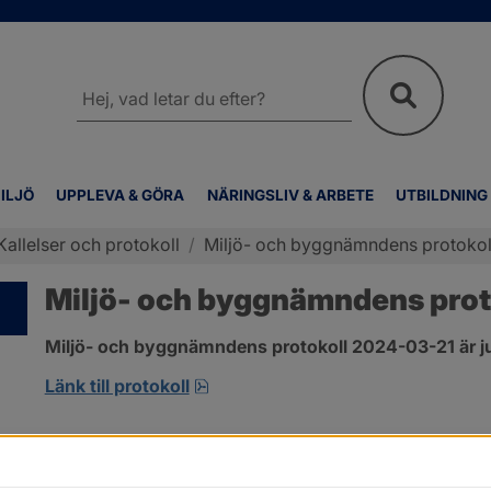
Sök
på
webbplatsen
ILJÖ
UPPLEVA & GÖRA
NÄRINGSLIV & ARBETE
UTBILDNING
Kallelser och protokoll
/
Miljö- och byggnämndens protokol
Miljö- och byggnämndens prot
Miljö- och byggnämndens protokoll 2024-03-21 är ju
pdf, 572.3 kB, öppnas i nytt fönst
Länk till protokoll