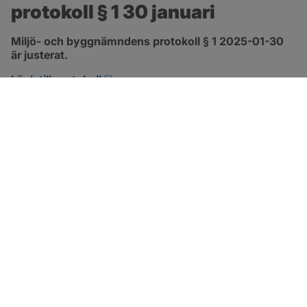
protokoll § 1 30 januari
Miljö- och byggnämndens protokoll § 1 2025-01-30 
är justerat.
pdf, 125.7 kB, öppnas i nytt fönster.
Länk till protokoll
SOTENÄS KOMMUN
Besöksadress
Parkgatan 46
456 80 Kungshamn
Hitta hit