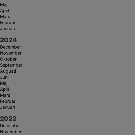
Maj
April
Mars
Februari
Januari
År:
2024
December
November
Oktober
September
Augusti
Juni
Maj
April
Mars
Februari
Januari
År:
2023
December
November