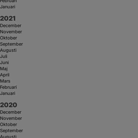
Februari
Januari
År:
2021
December
November
Oktober
September
Augusti
Juli
Juni
Maj
April
Mars
Februari
Januari
År:
2020
December
November
Oktober
September
Augusti