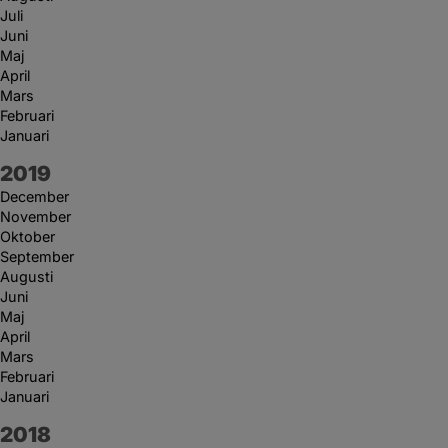
Juli
Juni
Maj
April
Mars
Februari
Januari
År:
2019
December
November
Oktober
September
Augusti
Juni
Maj
April
Mars
Februari
Januari
År:
2018