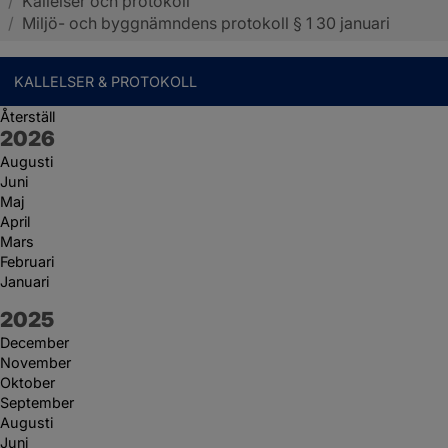
/
Kallelser och protokoll
Sotenäs kommun
/
Miljö- och byggnämndens protokoll § 1 30 januari
KALLELSER & PROTOKOLL
Återställ
År:
2026
Augusti
Juni
Maj
April
Mars
Februari
Januari
År:
2025
December
November
Oktober
September
Augusti
Juni