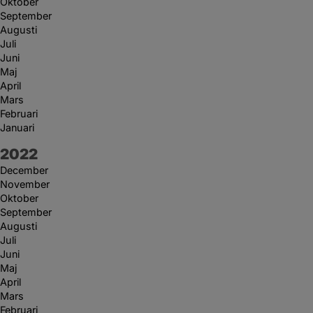
Oktober
September
Augusti
Juli
Juni
Maj
April
Mars
Februari
Januari
År:
2022
December
November
Oktober
September
Augusti
Juli
Juni
Maj
April
Mars
Februari