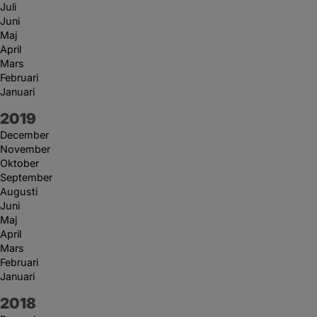
Juli
Juni
Maj
April
Mars
Februari
Januari
År:
2019
December
November
Oktober
September
Augusti
Juni
Maj
April
Mars
Februari
Januari
År:
2018