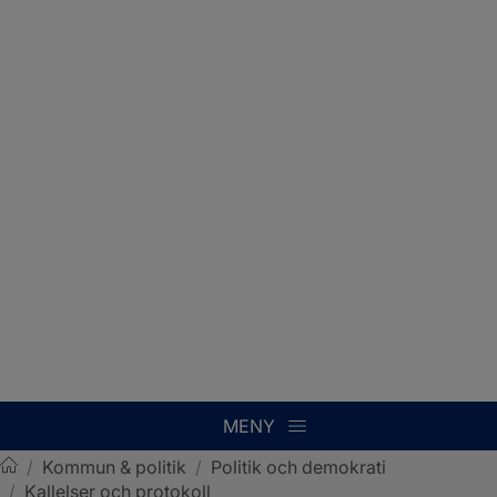
MENY
/
Kommun & politik
/
Politik och demokrati
/
Kallelser och protokoll
Sotenäs kommun