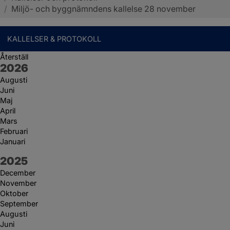
/
Miljö- och byggnämndens kallelse 28 november
KALLELSER & PROTOKOLL
Återställ
År:
2026
Augusti
Juni
Maj
April
Mars
Februari
Januari
År:
2025
December
November
Oktober
September
Augusti
Juni