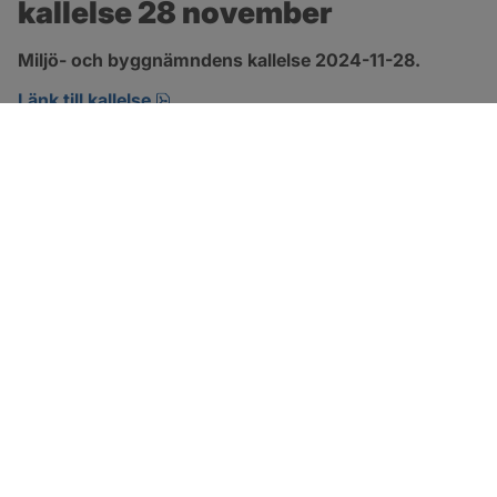
kallelse 28 november
Miljö- och byggnämndens kallelse 2024-11-28.
pdf, 138.7 kB, öppnas i nytt fönster.
Länk till kallelse
SOTENÄS KOMMUN
Besöksadress
Parkgatan 46
456 80 Kungshamn
Hitta hit