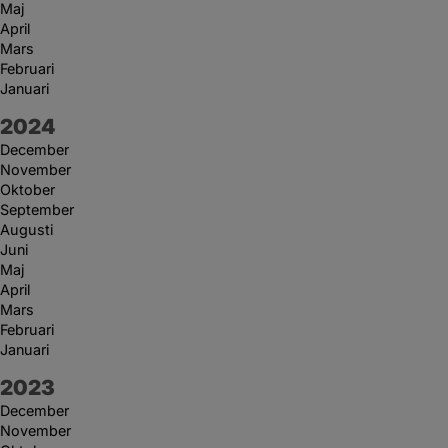
Maj
April
Mars
Februari
Januari
År:
2024
December
November
Oktober
September
Augusti
Juni
Maj
April
Mars
Februari
Januari
År:
2023
December
November