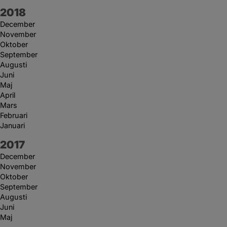
År:
2018
December
November
Oktober
September
Augusti
Juni
Maj
April
Mars
Februari
Januari
År:
2017
December
November
Oktober
September
Augusti
Juni
Maj