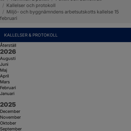
/
Kallelser och protokoll
Sotenäs kommun
/
Miljö- och byggnämndens arbetsutskotts kallelse 15
februari
KALLELSER & PROTOKOLL
Återställ
År:
2026
Augusti
Juni
Maj
April
Mars
Februari
Januari
År:
2025
December
November
Oktober
September