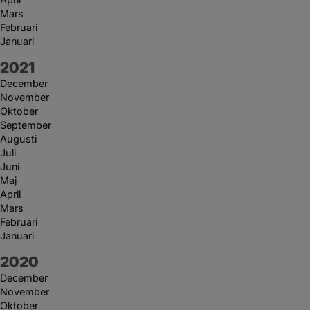
Mars
Februari
Januari
År:
2021
December
November
Oktober
September
Augusti
Juli
Juni
Maj
April
Mars
Februari
Januari
År:
2020
December
November
Oktober