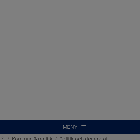
MENY
/
Kommun & politik
/
Politik och demokrati