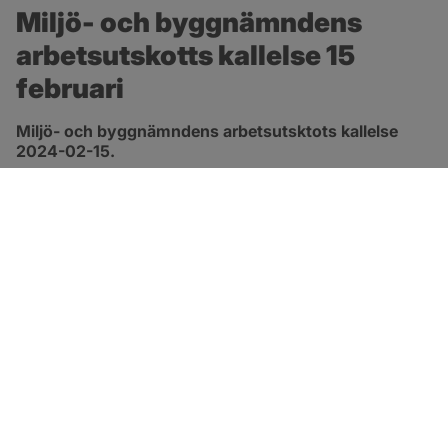
Miljö- och byggnämndens 
arbetsutskotts kallelse 15 
februari
Miljö- och byggnämndens arbetsutsktots kallelse 
2024-02-15.
pdf, 114.6 kB, öppnas i nytt fönster.
Länk till kallelse
SOTENÄS KOMMUN
Besöksadress
Parkgatan 46